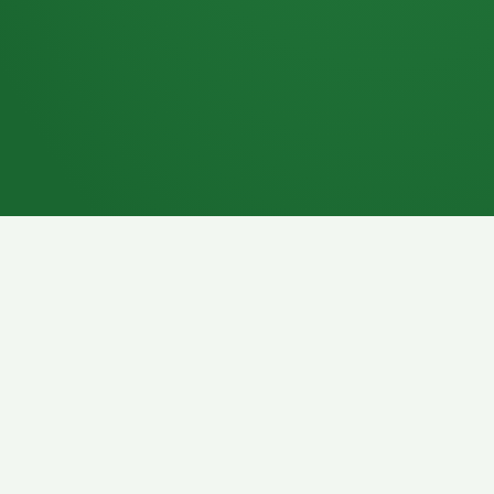
7P
Schokoriegel
8P
Pasta