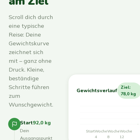
am Ziel
Scroll dich durch
eine typische
Reise: Deine
Gewichtskurve
zeichnet sich
mit – ganz ohne
Druck. Kleine,
beständige
Schritte führen
Ziel:
Gewichtsverlauf
78,0 kg
zum
Wunschgewicht.
Start
92,0 kg
Dein
Start
Woche
Woche
Woche
4
8
12
Ausgangspunkt