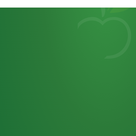
Heutiges
7
von
Tagebuch
25,0
32 P