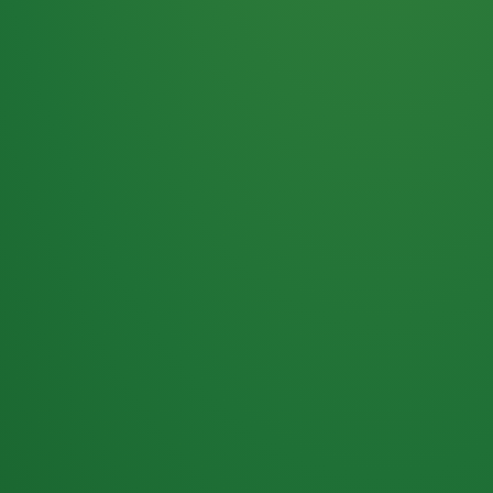
Haferflocken
PUNKTE
5 P
& Beeren
ÜBRIG
2
Naturjoghurt
P
Apfel
0 P
3P
Hähnchenbrust
4P
Vollkornbrot
2P
Banane
1P
Kaffee mit Milch
6P
Lachsfilet
1P
Gemüsesalat