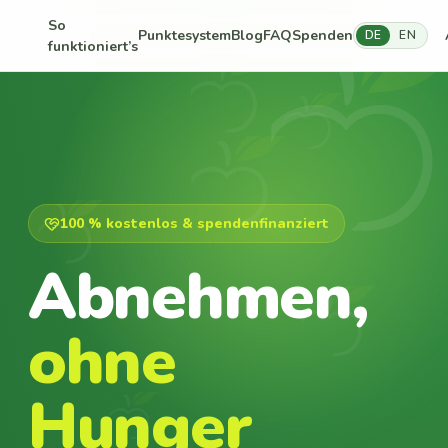
So
Punktesystem
Blog
FAQ
Spenden
DE
EN
funktioniert’s
100 % kostenlos & spendenfinanziert
Abnehmen,
ohne
Hunger