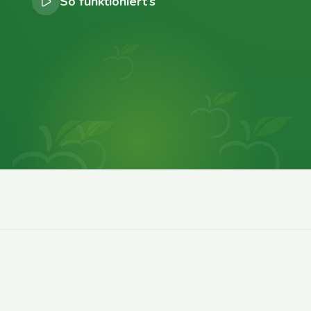
So funktioniert’s
0
0
0