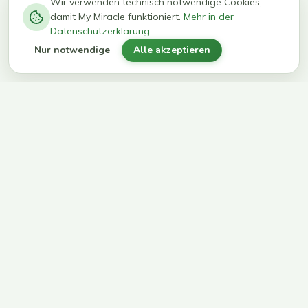
−
0
0
%
Wir verwenden technisch notwendige Cookies,
damit My Miracle funktioniert.
Mehr in der
kg in 12
erreichen
Datenschutzerklärung
Wochen
ihr Ziel
Nur notwendige
Alle akzeptieren