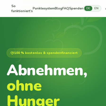
So
Punktesystem
Blog
FAQ
Spenden
DE
EN
funktioniert’s
100 % kostenlos & spendenfinanziert
Abnehmen,
ohne
Hunger