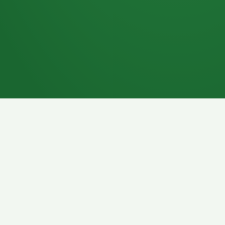
7P
Schokoriegel
8P
Pasta