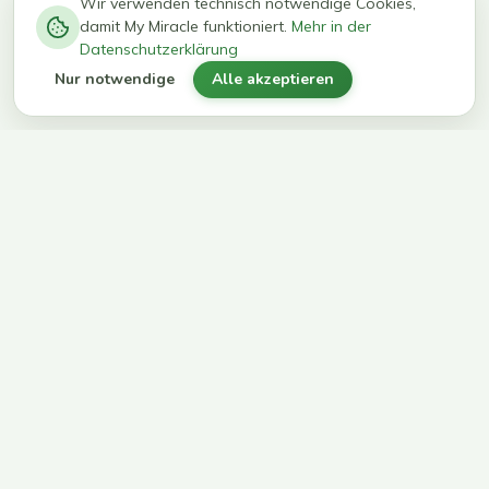
−
0
0
%
Wir verwenden technisch notwendige Cookies,
damit My Miracle funktioniert.
Mehr in der
kg in 12
erreichen
Datenschutzerklärung
Wochen
ihr Ziel
Nur notwendige
Alle akzeptieren