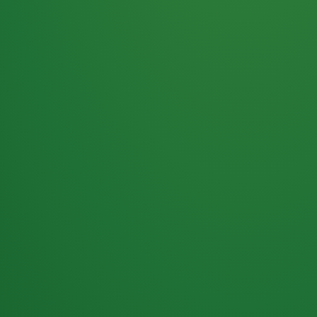
Haferflocken
PUNKTE
5 P
& Beeren
ÜBRIG
2
Naturjoghurt
P
Apfel
0 P
3P
Hähnchenbrust
4P
Vollkornbrot
2P
Banane
1P
Kaffee mit Milch
6P
Lachsfilet
1P
Gemüsesalat