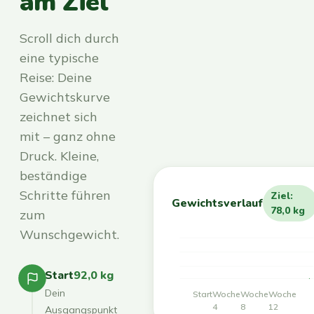
am Ziel
Scroll dich durch
eine typische
Reise: Deine
Gewichtskurve
zeichnet sich
mit – ganz ohne
Druck. Kleine,
beständige
Schritte führen
Ziel:
Gewichtsverlauf
78,0 kg
zum
Wunschgewicht.
Start
92,0 kg
Dein
Start
Woche
Woche
Woche
4
8
12
Ausgangspunkt