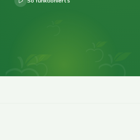
So funktioniert’s
0
0
0