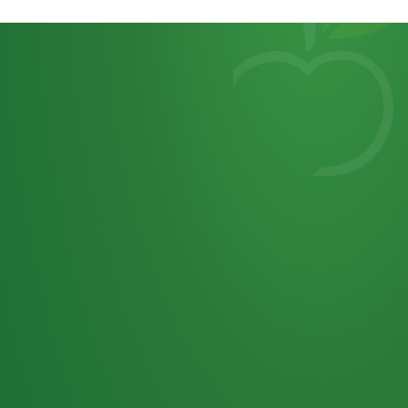
Heutiges
7
von
Tagebuch
25,0
32 P