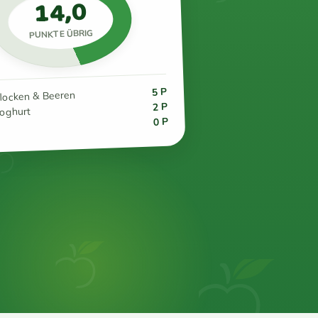
14,0
PUNKTE ÜBRIG
5 P
flocken & Beeren
2 P
joghurt
0 P