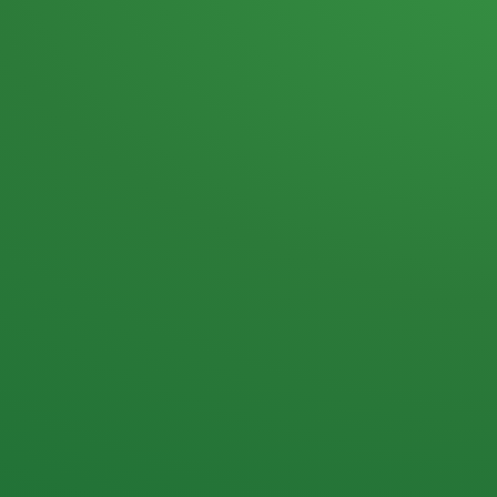
Heutiges Tagebuch
Haferflocken & Beeren
Naturjoghurt