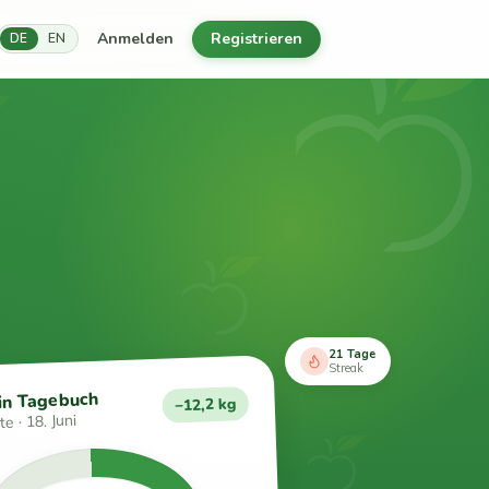
Anmelden
Registrieren
DE
EN
21 Tage
Streak
in Tagebuch
−12,2 kg
e · 18. Juni