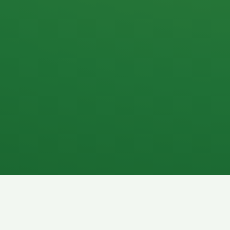
Apfel
3P
4
Hähnchenbrust
Vollkornbrot
1P
6P
Kaffee mit Milch
Lachsfilet
7P
8P
Schokoriegel
Pasta