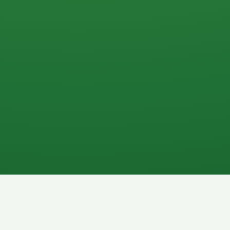
0 P
P
2P
Banane
1P
Gemüsesalat