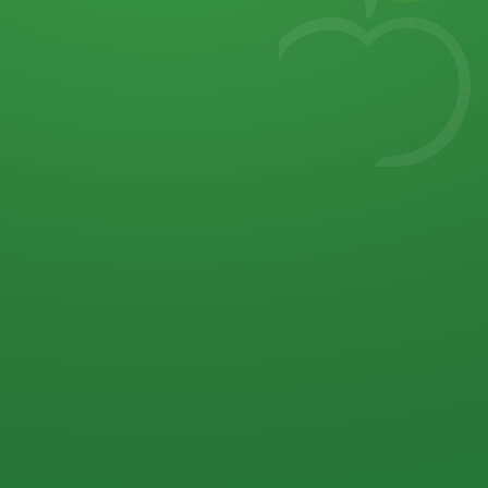
7
von 32 P
5 P
2 P