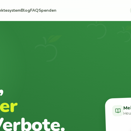
nktesystem
Blog
FAQ
Spenden
,
er
Me
Heut
erbote.