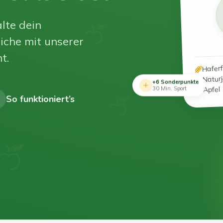
lte dein
iche mit unserer
t.
Hafer
Natur
+6 Sonderpunkte
Apfel
30 Min. Sport
So funktioniert’s