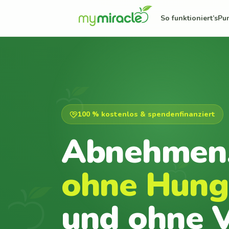
So funktioniert’s
Pu
100 % kostenlos & spendenfinanziert
Abnehmen
ohne Hung
und ohne V