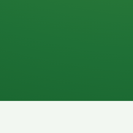
Apfel
3P
4
Hähnchenbrust
Vollkornbrot
1P
6P
Kaffee mit Milch
Lachsfilet
7P
8P
Schokoriegel
Pasta