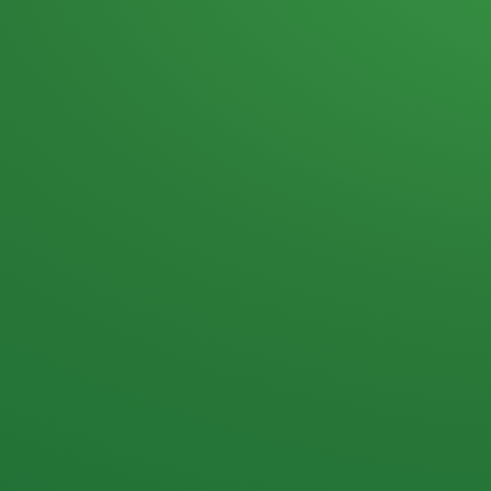
Heutiges Tagebuch
Haferflocken & Beeren
Naturjoghurt