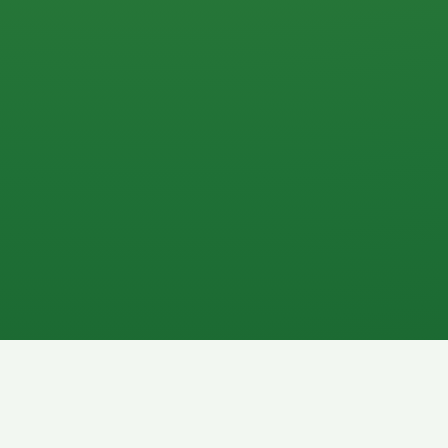
0 P
P
2P
Banane
1P
Gemüsesalat