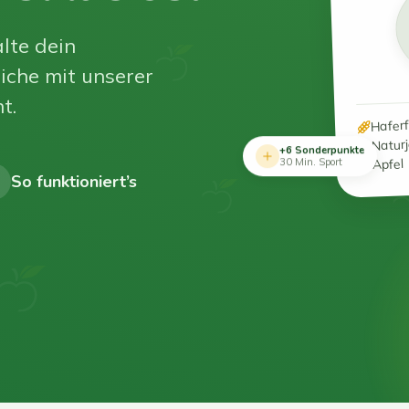
lte dein
iche mit unserer
t.
Hafer
Natur
+6 Sonderpunkte
Apfel
30 Min. Sport
So funktioniert’s