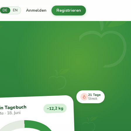
Anmelden
Registrieren
DE
EN
21 Tage
Streak
in Tagebuch
−12,2 kg
e · 18. Juni