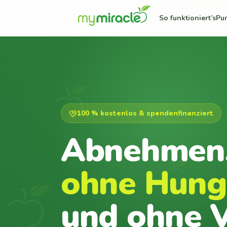
So funktioniert’s
Pu
100 % kostenlos & spendenfinanziert
Abnehmen
ohne Hung
und ohne V