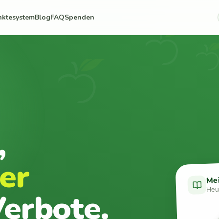
nktesystem
Blog
FAQ
Spenden
,
er
Me
Heut
erbote.