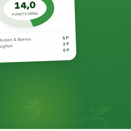
14,0
PUNKTE ÜBRIG
5 P
flocken & Beeren
2 P
joghurt
0 P