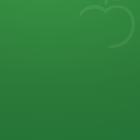
7
von 32 P
5 P
2 P