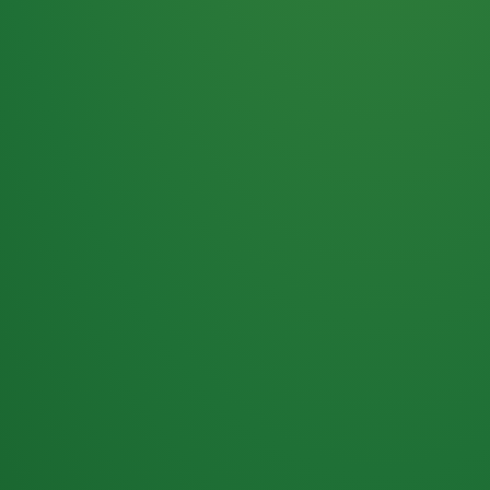
Haferflocken
PUNKTE
5 P
& Beeren
ÜBRIG
2
Naturjoghurt
P
Apfel
0 P
3P
Hähnchenbrust
4P
Vollkornbrot
2P
Banane
1P
Kaffee mit Milch
6P
Lachsfilet
1P
Gemüsesalat