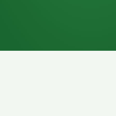
7P
Schokoriegel
8P
Pasta