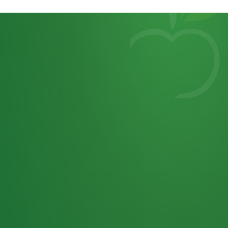
Heutiges
7
von
Tagebuch
25,0
32 P