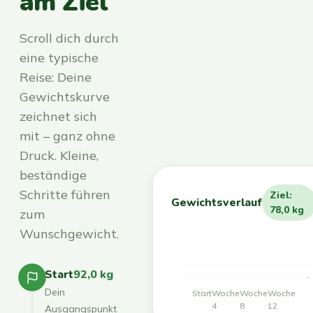
am Ziel
Scroll dich durch
eine typische
Reise: Deine
Gewichtskurve
zeichnet sich
mit – ganz ohne
Druck. Kleine,
beständige
Schritte führen
Ziel:
Gewichtsverlauf
78,0 kg
zum
Wunschgewicht.
Start
92,0 kg
Dein
Start
Woche
Woche
Woche
4
8
12
Ausgangspunkt