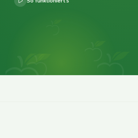
So funktioniert’s
0
0
0