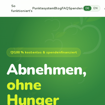
So
Punktesystem
Blog
FAQ
Spenden
DE
EN
funktioniert’s
100 % kostenlos & spendenfinanziert
Abnehmen,
ohne
Hunger