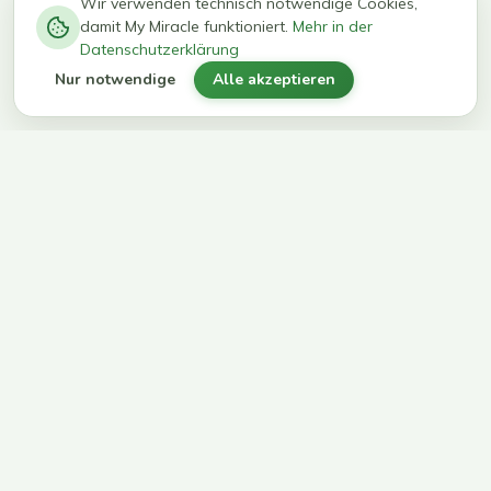
−
0
0
%
Wir verwenden technisch notwendige Cookies,
damit My Miracle funktioniert.
Mehr in der
kg in 12
erreichen
Datenschutzerklärung
Wochen
ihr Ziel
Nur notwendige
Alle akzeptieren