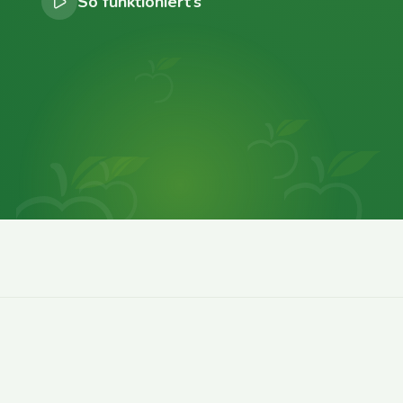
So funktioniert’s
0
0
0