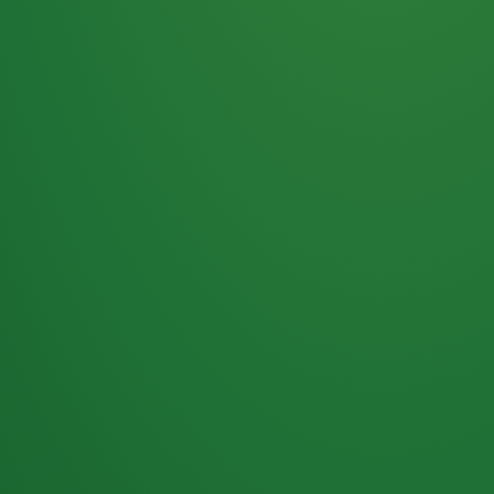
Haferflocken
PUNKTE
5 P
& Beeren
ÜBRIG
2
Naturjoghurt
P
Apfel
0 P
3P
Hähnchenbrust
4P
Vollkornbrot
2P
Banane
1P
Kaffee mit Milch
6P
Lachsfilet
1P
Gemüsesalat