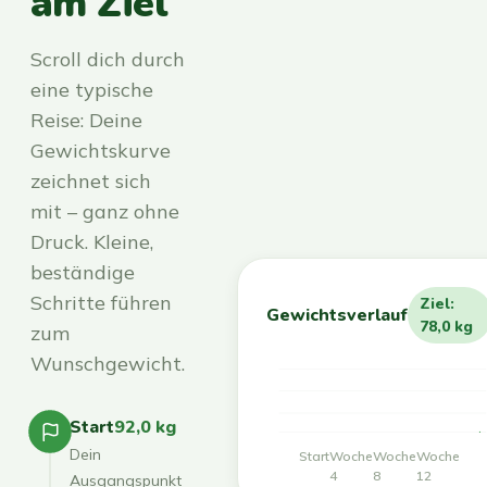
am Ziel
Scroll dich durch
eine typische
Reise: Deine
Gewichtskurve
zeichnet sich
mit – ganz ohne
Druck. Kleine,
beständige
Schritte führen
Ziel:
Gewichtsverlauf
78,0 kg
zum
Wunschgewicht.
Start
92,0 kg
Dein
Start
Woche
Woche
Woche
4
8
12
Ausgangspunkt