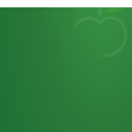
Heutiges
7
von
Tagebuch
25,0
32 P