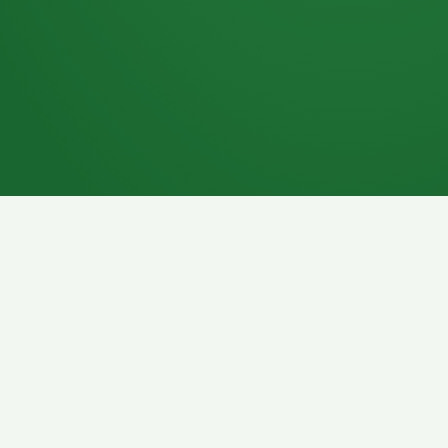
7P
Schokoriegel
8P
Pasta