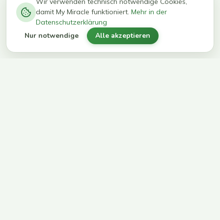
−
0
0
%
Wir verwenden technisch notwendige Cookies,
damit My Miracle funktioniert.
Mehr in der
kg in 12
erreichen
Datenschutzerklärung
Wochen
ihr Ziel
Nur notwendige
Alle akzeptieren