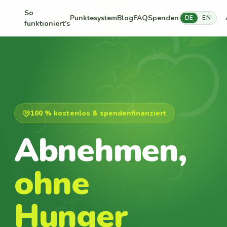
So
Punktesystem
Blog
FAQ
Spenden
DE
EN
funktioniert’s
100 % kostenlos & spendenfinanziert
Abnehmen,
ohne
Hunger