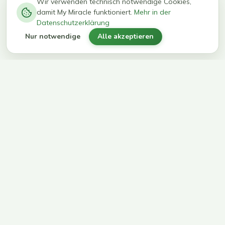
−
0
0
%
Wir verwenden technisch notwendige Cookies,
damit My Miracle funktioniert.
Mehr in der
kg in 12
erreichen
Datenschutzerklärung
Wochen
ihr Ziel
Nur notwendige
Alle akzeptieren