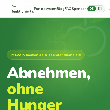
So
Punktesystem
Blog
FAQ
Spenden
DE
EN
funktioniert’s
100 % kostenlos & spendenfinanziert
Abnehmen,
ohne
Hunger