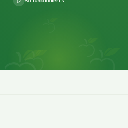
So funktioniert’s
0
0
0