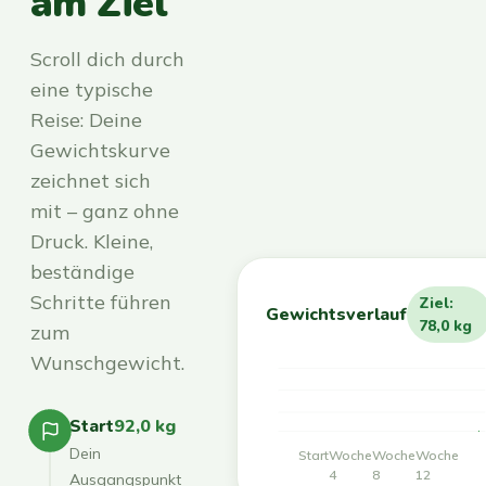
am Ziel
Scroll dich durch
eine typische
Reise: Deine
Gewichtskurve
zeichnet sich
mit – ganz ohne
Druck. Kleine,
beständige
Schritte führen
Ziel:
Gewichtsverlauf
78,0 kg
zum
Wunschgewicht.
Start
92,0 kg
Dein
Start
Woche
Woche
Woche
4
8
12
Ausgangspunkt