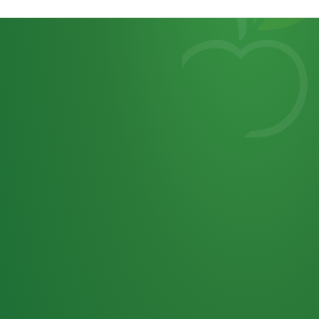
Heutiges
7
von
Tagebuch
25,0
32 P