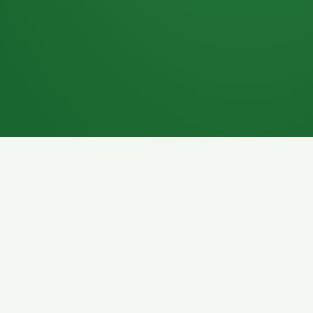
7P
Schokoriegel
8P
Pasta