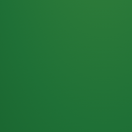
Haferflocken
PUNKTE
5 P
& Beeren
ÜBRIG
2
Naturjoghurt
P
Apfel
0 P
3P
Hähnchenbrust
4P
Vollkornbrot
2P
Banane
1P
Kaffee mit Milch
6P
Lachsfilet
1P
Gemüsesalat