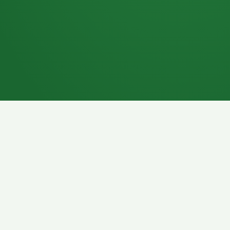
7P
Schokoriegel
8P
Pasta