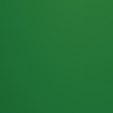
Haferflocken
PUNKTE
5 P
& Beeren
ÜBRIG
2
Naturjoghurt
P
Apfel
0 P
3P
Hähnchenbrust
4P
Vollkornbrot
2P
Banane
1P
Kaffee mit Milch
6P
Lachsfilet
1P
Gemüsesalat