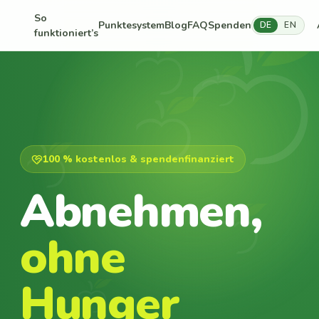
So
Punktesystem
Blog
FAQ
Spenden
DE
EN
funktioniert’s
100 % kostenlos & spendenfinanziert
Abnehmen,
ohne
Hunger