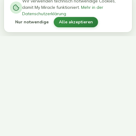
−
0
0
%
Wir verwenden technisch notwendige Cookies,
damit My Miracle funktioniert.
Mehr in der
kg in 12
erreichen
Datenschutzerklärung
Wochen
ihr Ziel
Nur notwendige
Alle akzeptieren