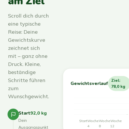
am Ziel
Scroll dich durch
eine typische
Reise: Deine
Gewichtskurve
zeichnet sich
mit – ganz ohne
Druck. Kleine,
beständige
Schritte führen
Ziel:
Gewichtsverlauf
78,0 kg
zum
Wunschgewicht.
Start
92,0 kg
Dein
Start
Woche
Woche
Woche
4
8
12
Ausgangspunkt