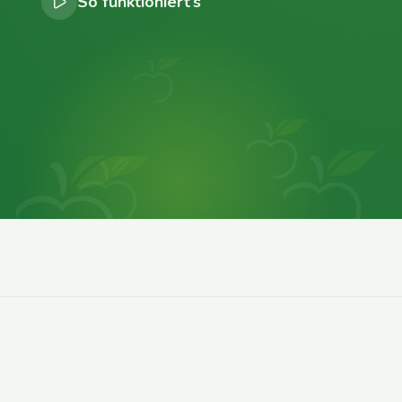
So funktioniert’s
0
0
0