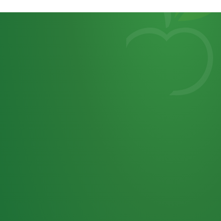
Heutiges
7
von
Tagebuch
25,0
32 P