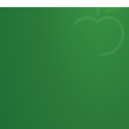
Heutiges
7
von
Tagebuch
25,0
32 P