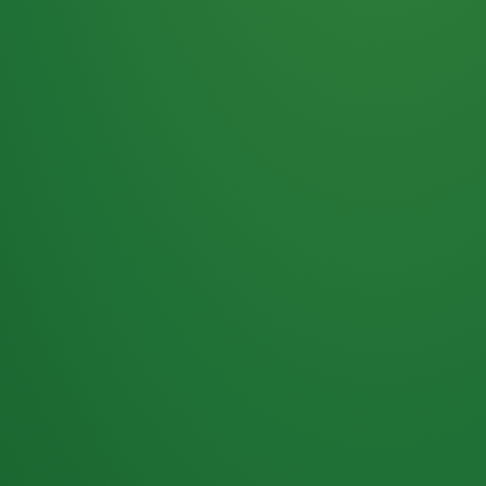
Haferflocken
PUNKTE
5 P
& Beeren
ÜBRIG
2
Naturjoghurt
P
Apfel
0 P
3P
Hähnchenbrust
4P
Vollkornbrot
2P
Banane
1P
Kaffee mit Milch
6P
Lachsfilet
1P
Gemüsesalat