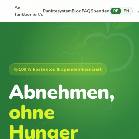
So
Punktesystem
Blog
FAQ
Spenden
DE
EN
funktioniert’s
100 % kostenlos & spendenfinanziert
Abnehmen,
ohne
Hunger