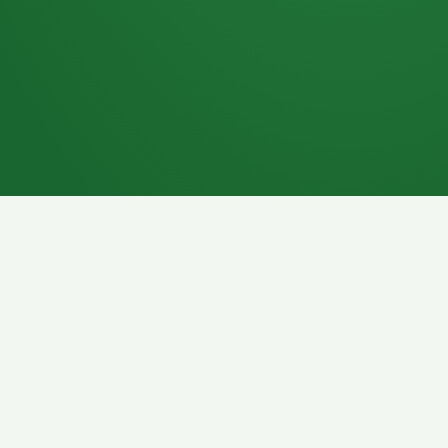
7P
Schokoriegel
8P
Pasta