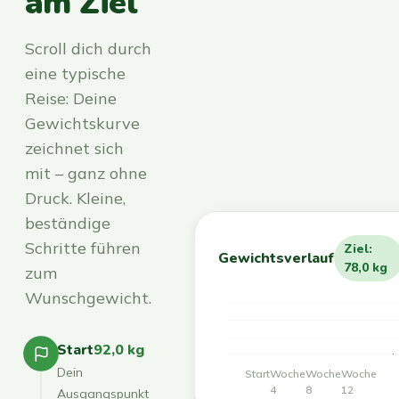
am Ziel
Scroll dich durch
eine typische
Reise: Deine
Gewichtskurve
zeichnet sich
mit – ganz ohne
Druck. Kleine,
beständige
Schritte führen
Ziel:
Gewichtsverlauf
78,0 kg
zum
Wunschgewicht.
Start
92,0 kg
Dein
Start
Woche
Woche
Woche
4
8
12
Ausgangspunkt