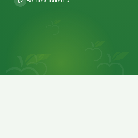
So funktioniert’s
0
0
0