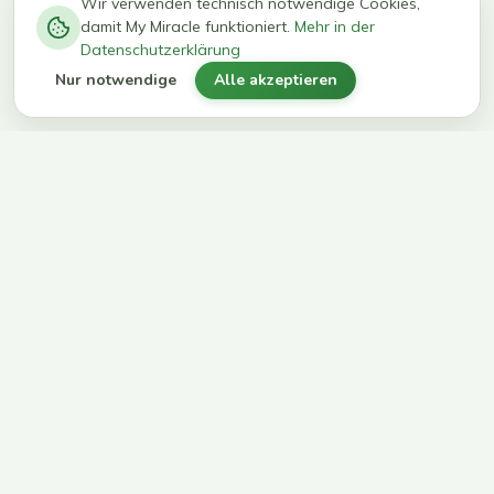
−
0
0
%
Wir verwenden technisch notwendige Cookies,
damit My Miracle funktioniert.
Mehr in der
kg in 12
erreichen
Datenschutzerklärung
Wochen
ihr Ziel
Nur notwendige
Alle akzeptieren