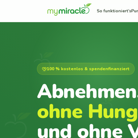
So funktioniert’s
Pu
100 % kostenlos & spendenfinanziert
Abnehmen
ohne Hung
und ohne V