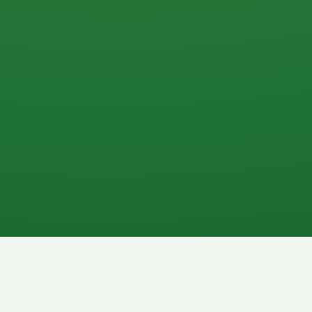
0 P
P
2P
Banane
1P
Gemüsesalat