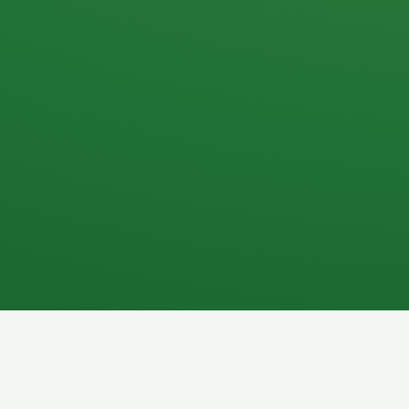
Apfel
3P
4
Hähnchenbrust
Vollkornbrot
1P
6P
Kaffee mit Milch
Lachsfilet
7P
8P
Schokoriegel
Pasta