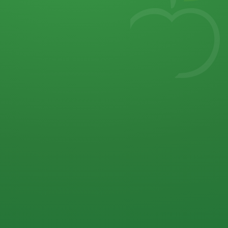
7
von 32 P
5 P
2 P