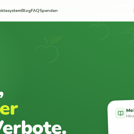
nktesystem
Blog
FAQ
Spenden
,
er
Me
Heut
erbote.