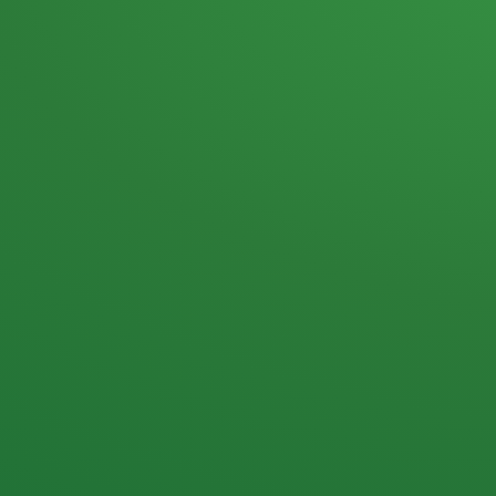
Heutiges Tagebuch
Haferflocken & Beeren
Naturjoghurt