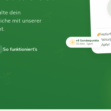
lte dein
iche mit unserer
t.
Hafer
Natur
+6 Sonderpunkte
Apfel
30 Min. Sport
So funktioniert’s