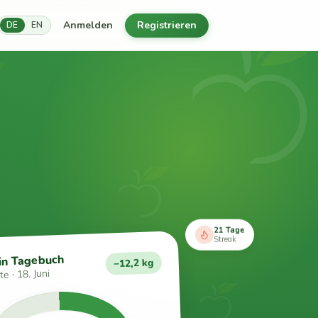
Anmelden
Registrieren
DE
EN
21 Tage
Streak
in Tagebuch
−12,2 kg
e · 18. Juni