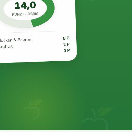
14,0
PUNKTE ÜBRIG
5 P
flocken & Beeren
2 P
joghurt
0 P