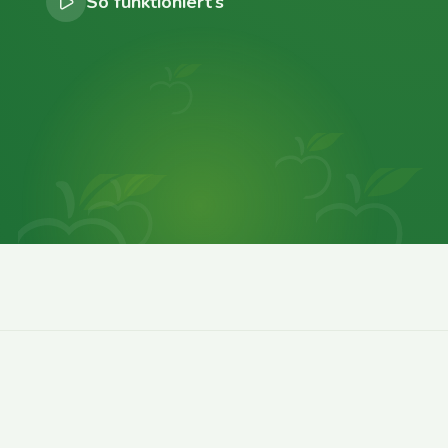
So funktioniert’s
0
0
0