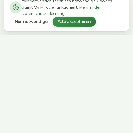
−
0
0
%
Wir verwenden technisch notwendige Cookies,
damit My Miracle funktioniert.
Mehr in der
kg in 12
erreichen
Datenschutzerklärung
Wochen
ihr Ziel
Nur notwendige
Alle akzeptieren