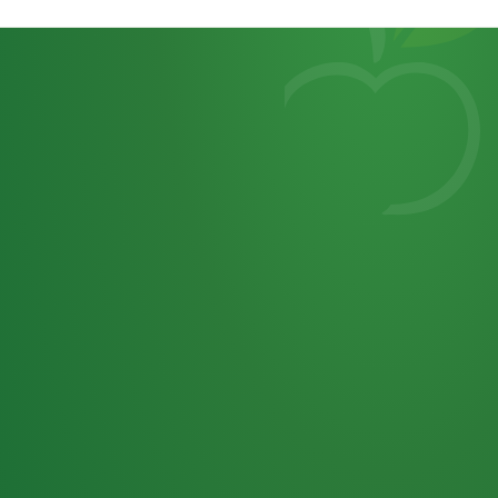
Heutiges
7
von
Tagebuch
25,0
32 P