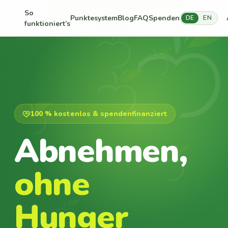
So
Punktesystem
Blog
FAQ
Spenden
DE
EN
funktioniert’s
100 % kostenlos & spendenfinanziert
Abnehmen,
ohne
Hunger