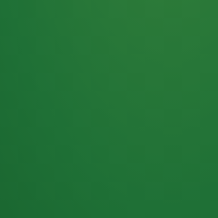
Haferflocken
PUNKTE
5 P
& Beeren
ÜBRIG
2
Naturjoghurt
P
Apfel
0 P
3P
Hähnchenbrust
4P
Vollkornbrot
2P
Banane
1P
Kaffee mit Milch
6P
Lachsfilet
1P
Gemüsesalat