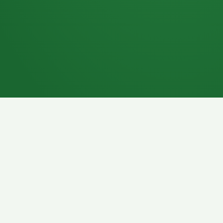
7P
Schokoriegel
8P
Pasta