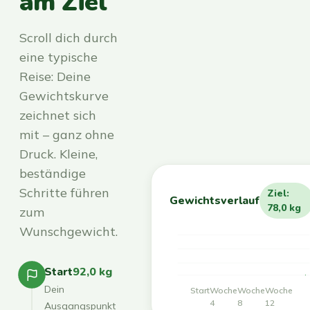
am Ziel
Scroll dich durch
eine typische
Reise: Deine
Gewichtskurve
zeichnet sich
mit – ganz ohne
Druck. Kleine,
beständige
Schritte führen
Ziel:
Gewichtsverlauf
78,0 kg
zum
Wunschgewicht.
Start
92,0 kg
Dein
Start
Woche
Woche
Woche
4
8
12
Ausgangspunkt