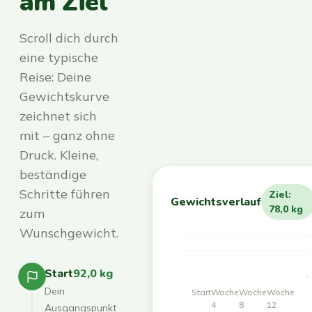
am Ziel
Scroll dich durch
eine typische
Reise: Deine
Gewichtskurve
zeichnet sich
mit – ganz ohne
Druck. Kleine,
beständige
Schritte führen
Ziel:
Gewichtsverlauf
78,0 kg
zum
Wunschgewicht.
Start
92,0 kg
Dein
Start
Woche
Woche
Woche
4
8
12
Ausgangspunkt