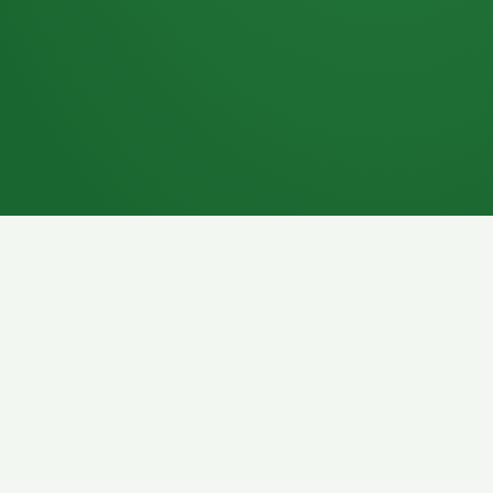
7P
Schokoriegel
8P
Pasta