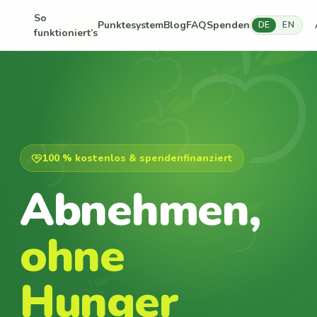
So
Punktesystem
Blog
FAQ
Spenden
DE
EN
funktioniert’s
100 % kostenlos & spendenfinanziert
Abnehmen,
ohne
Hunger