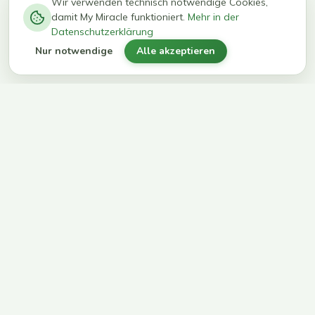
−
0
0
%
Wir verwenden technisch notwendige Cookies,
damit My Miracle funktioniert.
Mehr in der
kg in 12
erreichen
Datenschutzerklärung
Wochen
ihr Ziel
Nur notwendige
Alle akzeptieren