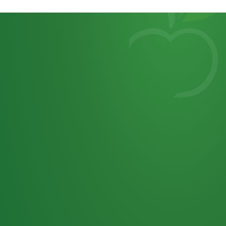
Heutiges
7
von
Tagebuch
25,0
32 P