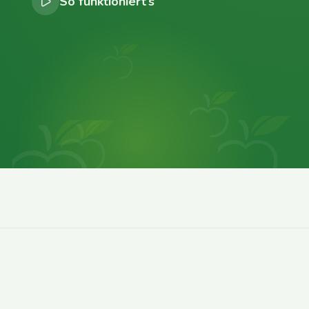
So funktioniert’s
0
0
0