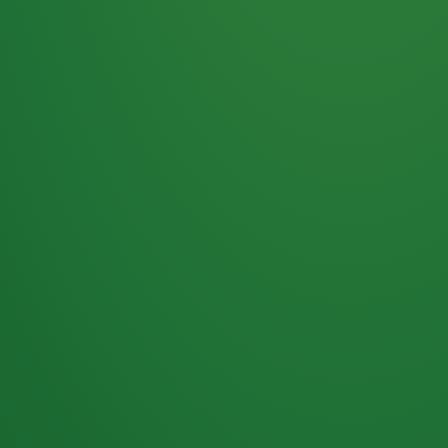
Haferflocken
PUNKTE
5 P
& Beeren
ÜBRIG
2
Naturjoghurt
P
Apfel
0 P
3P
Hähnchenbrust
4P
Vollkornbrot
2P
Banane
1P
Kaffee mit Milch
6P
Lachsfilet
1P
Gemüsesalat