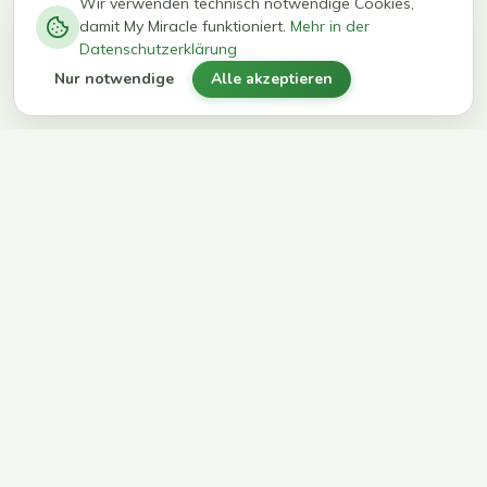
−
0
0
%
Wir verwenden technisch notwendige Cookies,
damit My Miracle funktioniert.
Mehr in der
kg in 12
erreichen
Datenschutzerklärung
Wochen
ihr Ziel
Nur notwendige
Alle akzeptieren