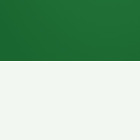
7P
Schokoriegel
8P
Pasta