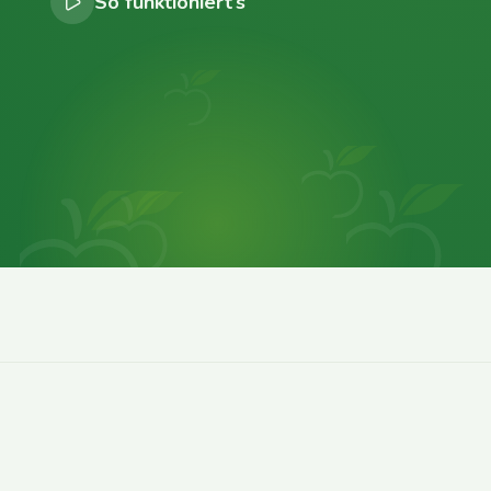
So funktioniert’s
0
0
0