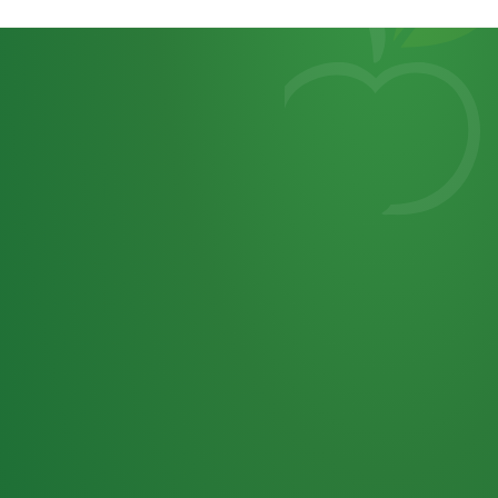
Heutiges
7
von
Tagebuch
25,0
32 P