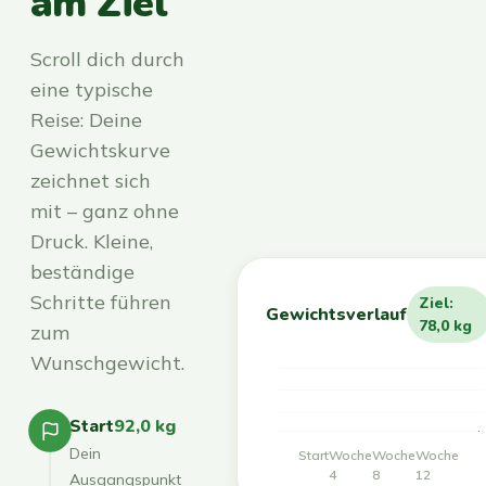
am Ziel
Scroll dich durch
eine typische
Reise: Deine
Gewichtskurve
zeichnet sich
mit – ganz ohne
Druck. Kleine,
beständige
Schritte führen
Ziel:
Gewichtsverlauf
78,0 kg
zum
Wunschgewicht.
Start
92,0 kg
Dein
Start
Woche
Woche
Woche
4
8
12
Ausgangspunkt