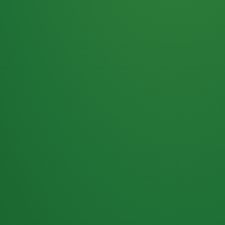
Haferflocken
PUNKTE
5 P
& Beeren
ÜBRIG
2
Naturjoghurt
P
Apfel
0 P
3P
Hähnchenbrust
4P
Vollkornbrot
2P
Banane
1P
Kaffee mit Milch
6P
Lachsfilet
1P
Gemüsesalat