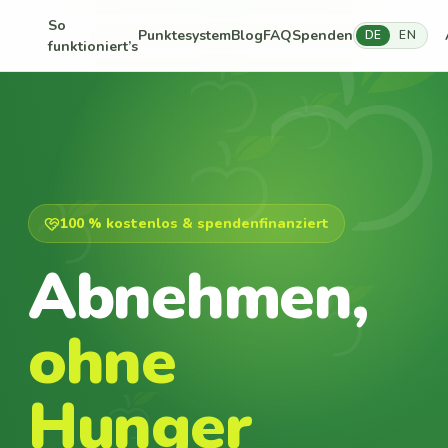
So
Punktesystem
Blog
FAQ
Spenden
DE
EN
funktioniert’s
100 % kostenlos & spendenfinanziert
Abnehmen,
ohne
Hunger