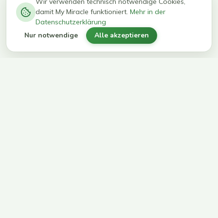
−
0
0
%
Wir verwenden technisch notwendige Cookies,
damit My Miracle funktioniert.
Mehr in der
kg in 12
erreichen
Datenschutzerklärung
Wochen
ihr Ziel
Nur notwendige
Alle akzeptieren