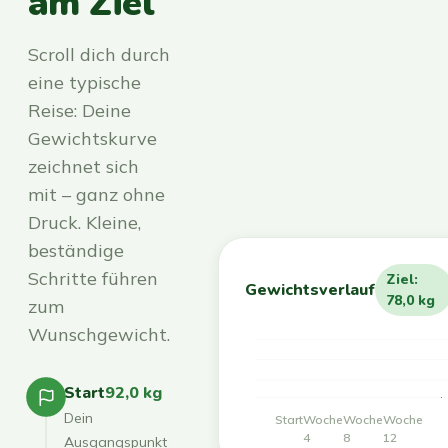
am Ziel
Scroll dich durch
eine typische
Reise: Deine
Gewichtskurve
zeichnet sich
mit – ganz ohne
Druck. Kleine,
beständige
Schritte führen
Ziel:
Gewichtsverlauf
78,0 kg
zum
Wunschgewicht.
Start
92,0 kg
Dein
Start
Woche
Woche
Woche
4
8
12
Ausgangspunkt