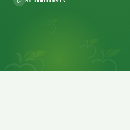
So funktioniert’s
0
0
0