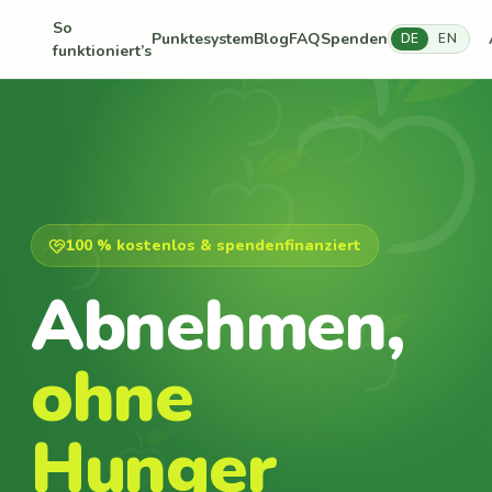
So
Punktesystem
Blog
FAQ
Spenden
DE
EN
funktioniert’s
100 % kostenlos & spendenfinanziert
Abnehmen,
ohne
Hunger