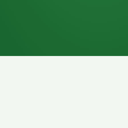
7P
Schokoriegel
8P
Pasta