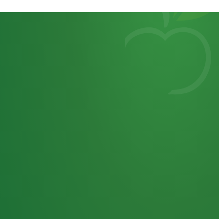
Heutiges
7
von
Tagebuch
25,0
32 P