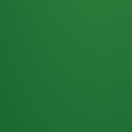
Haferflocken
PUNKTE
5 P
& Beeren
ÜBRIG
2
Naturjoghurt
P
Apfel
0 P
3P
Hähnchenbrust
4P
Vollkornbrot
2P
Banane
1P
Kaffee mit Milch
6P
Lachsfilet
1P
Gemüsesalat