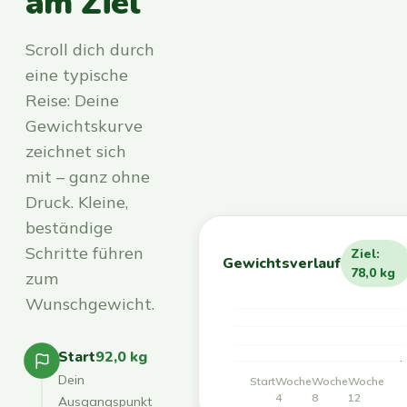
am Ziel
Scroll dich durch
eine typische
Reise: Deine
Gewichtskurve
zeichnet sich
mit – ganz ohne
Druck. Kleine,
beständige
Schritte führen
Ziel:
Gewichtsverlauf
78,0 kg
zum
Wunschgewicht.
Start
92,0 kg
Dein
Start
Woche
Woche
Woche
4
8
12
Ausgangspunkt