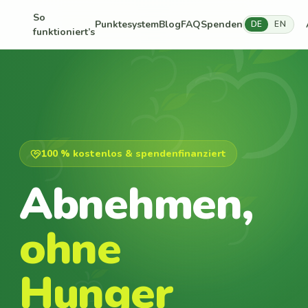
So
Punktesystem
Blog
FAQ
Spenden
DE
EN
funktioniert’s
100 % kostenlos & spendenfinanziert
Abnehmen,
ohne
Hunger