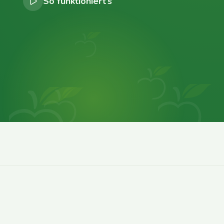
So funktioniert’s
0
0
0