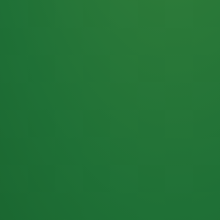
Haferflocken
PUNKTE
5 P
& Beeren
ÜBRIG
2
Naturjoghurt
P
Apfel
0 P
3P
Hähnchenbrust
4P
Vollkornbrot
2P
Banane
1P
Kaffee mit Milch
6P
Lachsfilet
1P
Gemüsesalat