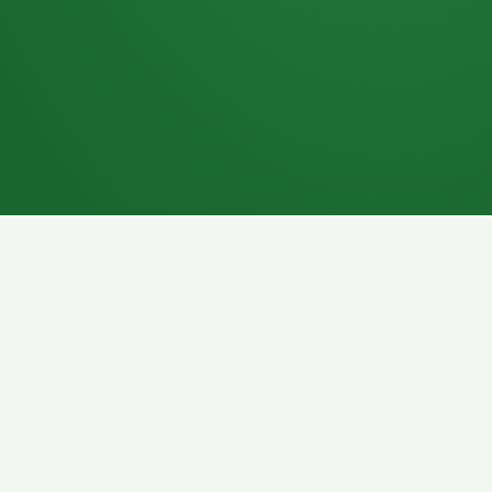
7P
Schokoriegel
8P
Pasta