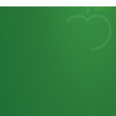
Heutiges
7
von
Tagebuch
25,0
32 P