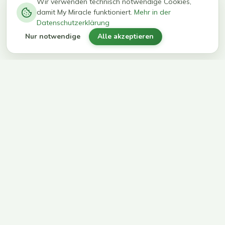
−
0
0
%
Wir verwenden technisch notwendige Cookies,
damit My Miracle funktioniert.
Mehr in der
kg in 12
erreichen
Datenschutzerklärung
Wochen
ihr Ziel
Nur notwendige
Alle akzeptieren