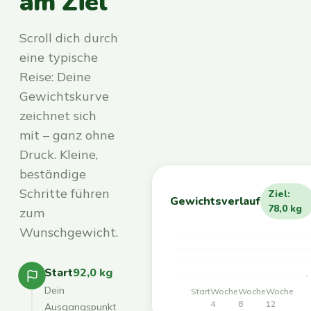
am Ziel
Scroll dich durch
eine typische
Reise: Deine
Gewichtskurve
zeichnet sich
mit – ganz ohne
Druck. Kleine,
beständige
Schritte führen
Ziel:
Gewichtsverlauf
78,0 kg
zum
Wunschgewicht.
Start
92,0 kg
Dein
Start
Woche
Woche
Woche
4
8
12
Ausgangspunkt