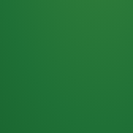
Haferflocken
PUNKTE
5 P
& Beeren
ÜBRIG
2
Naturjoghurt
P
Apfel
0 P
3P
Hähnchenbrust
4P
Vollkornbrot
2P
Banane
1P
Kaffee mit Milch
6P
Lachsfilet
1P
Gemüsesalat