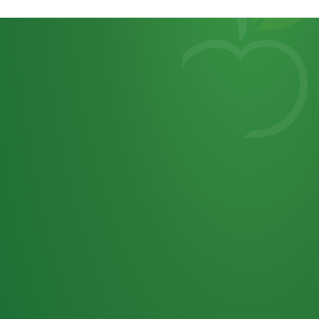
Heutiges
7
von
Tagebuch
25,0
32 P