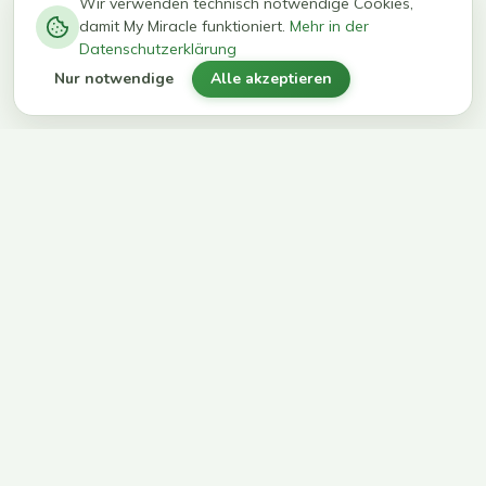
−
0
0
%
Wir verwenden technisch notwendige Cookies,
damit My Miracle funktioniert.
Mehr in der
kg in 12
erreichen
Datenschutzerklärung
Wochen
ihr Ziel
Nur notwendige
Alle akzeptieren