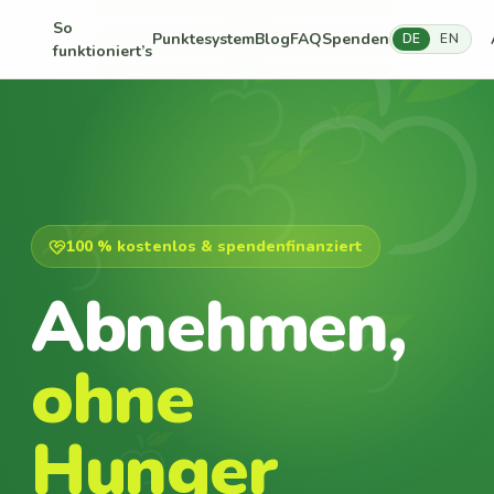
So
Punktesystem
Blog
FAQ
Spenden
DE
EN
funktioniert’s
100 % kostenlos & spendenfinanziert
Abnehmen,
ohne
Hunger