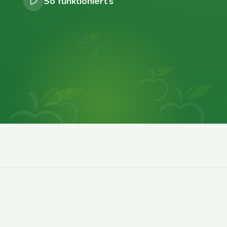
So funktioniert’s
0
0
0