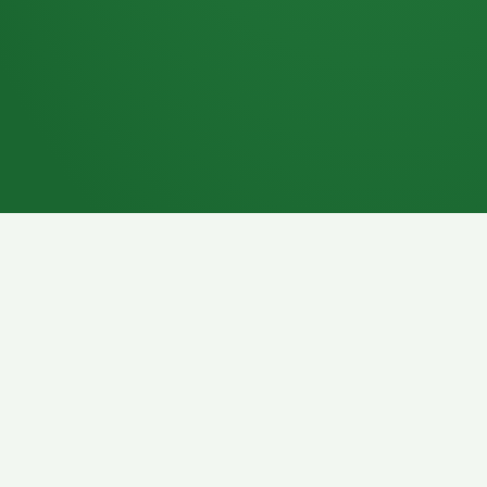
7P
Schokoriegel
8P
Pasta