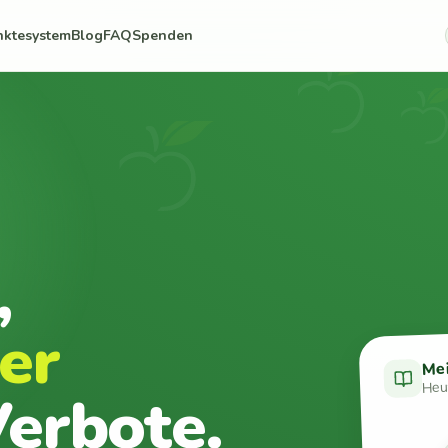
nktesystem
Blog
FAQ
Spenden
,
er
Me
Heut
erbote.