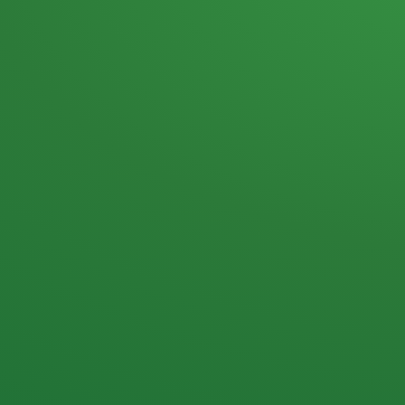
Heutiges Tagebuch
Haferflocken & Beeren
Naturjoghurt