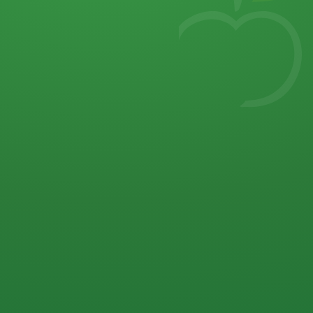
7
von 32 P
5 P
2 P