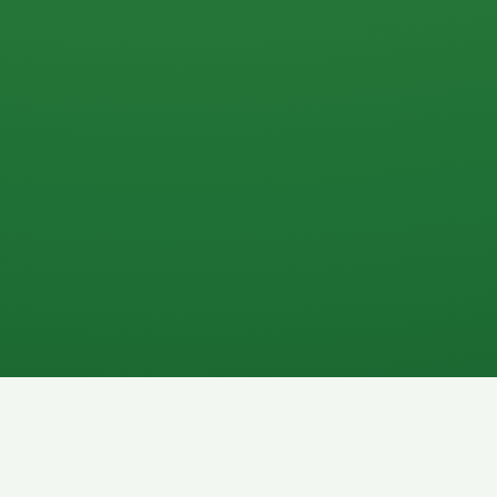
0 P
P
2P
Banane
1P
Gemüsesalat