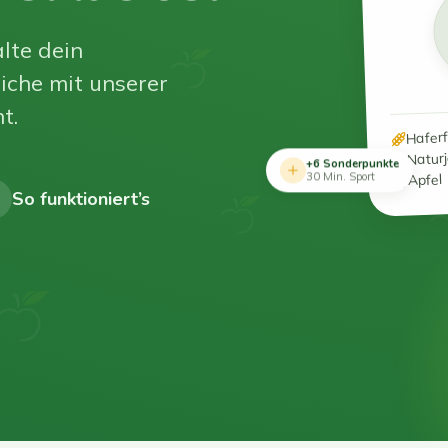
lte dein
iche mit unserer
t.
Hafer
Natur
+6 Sonderpunkte
Apfel
30 Min. Sport
So funktioniert’s