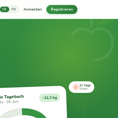
Anmelden
Registrieren
DE
EN
21 Tage
Streak
in Tagebuch
−12,2 kg
e · 18. Juni