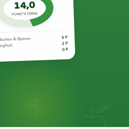
14,0
PUNKTE ÜBRIG
5 P
flocken & Beeren
2 P
joghurt
0 P