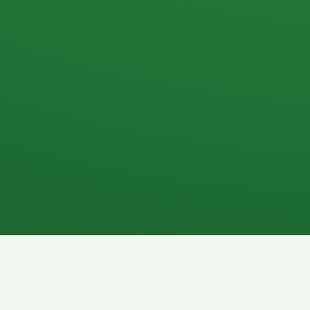
Apfel
3P
4
Hähnchenbrust
Vollkornbrot
1P
6P
Kaffee mit Milch
Lachsfilet
7P
8P
Schokoriegel
Pasta