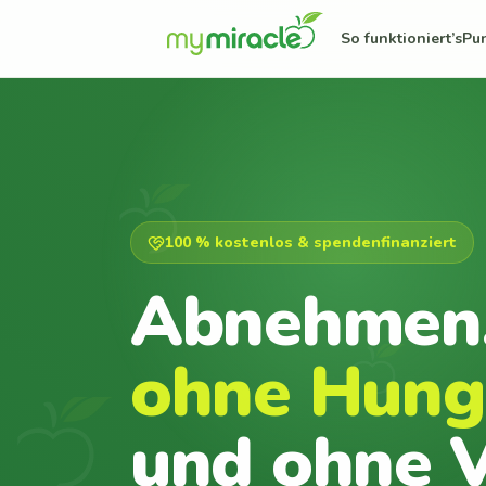
So funktioniert’s
Pu
100 % kostenlos & spendenfinanziert
Abnehmen
ohne Hung
und ohne V