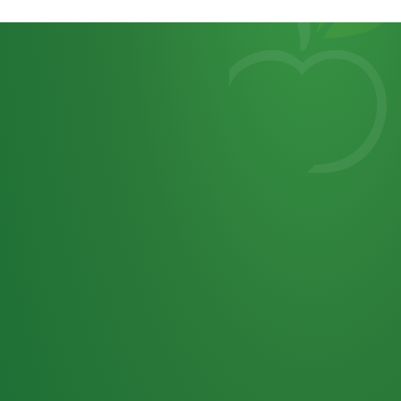
Heutiges
7
von
Tagebuch
25,0
32 P