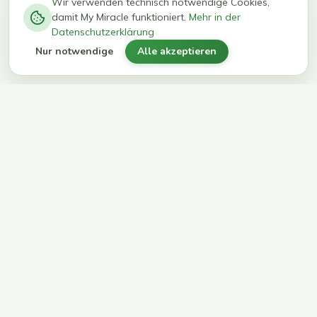
−
0
0
%
Wir verwenden technisch notwendige Cookies,
damit My Miracle funktioniert.
Mehr in der
kg in 12
erreichen
Datenschutzerklärung
Wochen
ihr Ziel
Nur notwendige
Alle akzeptieren