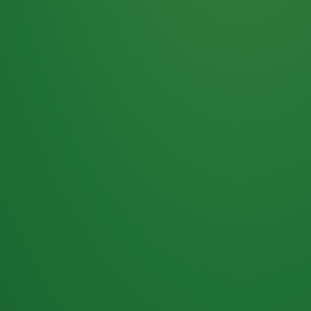
Haferflocken
PUNKTE
5 P
& Beeren
ÜBRIG
2
Naturjoghurt
P
Apfel
0 P
3P
Hähnchenbrust
4P
Vollkornbrot
2P
Banane
1P
Kaffee mit Milch
6P
Lachsfilet
1P
Gemüsesalat