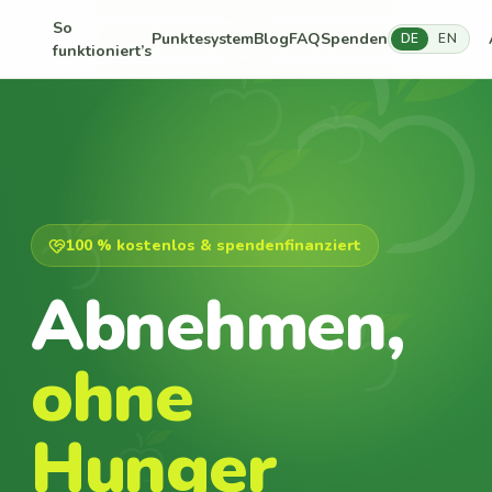
So
Punktesystem
Blog
FAQ
Spenden
DE
EN
funktioniert’s
100 % kostenlos & spendenfinanziert
Abnehmen,
ohne
Hunger