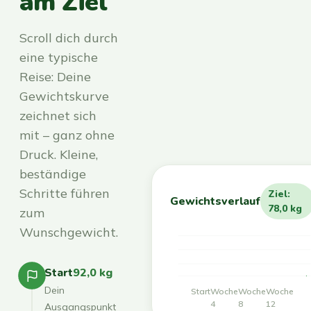
am Ziel
Scroll dich durch
eine typische
Reise: Deine
Gewichtskurve
zeichnet sich
mit – ganz ohne
Druck. Kleine,
beständige
Schritte führen
Ziel:
Gewichtsverlauf
78,0 kg
zum
Wunschgewicht.
Start
92,0 kg
Dein
Start
Woche
Woche
Woche
4
8
12
Ausgangspunkt