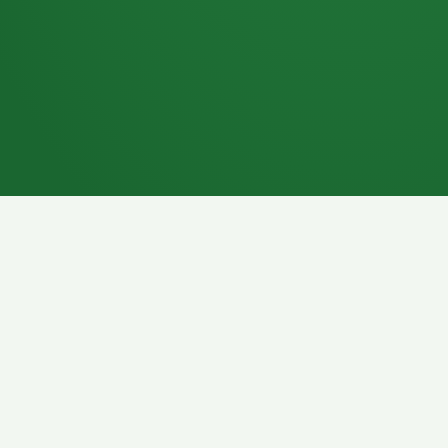
7P
Schokoriegel
8P
Pasta