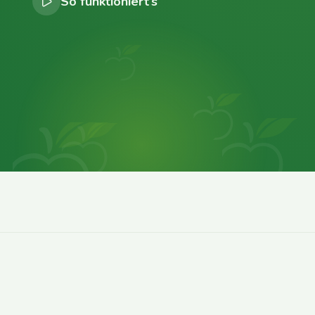
So funktioniert’s
0
0
0