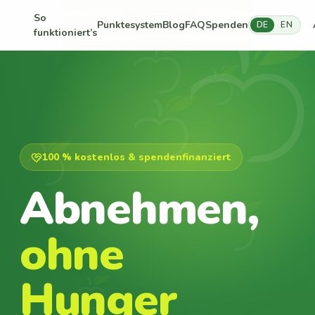
So
Punktesystem
Blog
FAQ
Spenden
DE
EN
funktioniert’s
100 % kostenlos & spendenfinanziert
Abnehmen,
ohne
Hunger