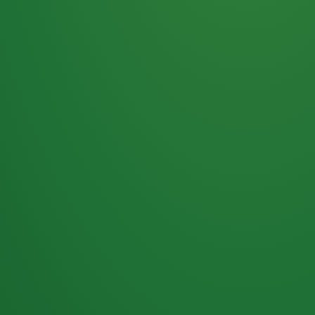
Haferflocken
PUNKTE
5 P
& Beeren
ÜBRIG
2
Naturjoghurt
P
Apfel
0 P
3P
Hähnchenbrust
4P
Vollkornbrot
2P
Banane
1P
Kaffee mit Milch
6P
Lachsfilet
1P
Gemüsesalat