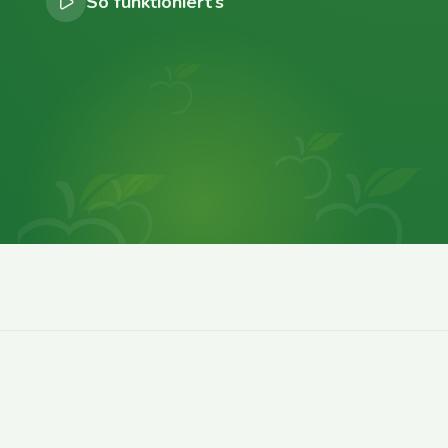
So funktioniert’s
0
0
0