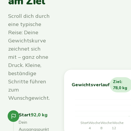
am Ziel
Scroll dich durch
eine typische
Reise: Deine
Gewichtskurve
zeichnet sich
mit – ganz ohne
Druck. Kleine,
beständige
Schritte führen
Ziel:
Gewichtsverlauf
78,0 kg
zum
Wunschgewicht.
Start
92,0 kg
Dein
Start
Woche
Woche
Woche
4
8
12
Ausgangspunkt