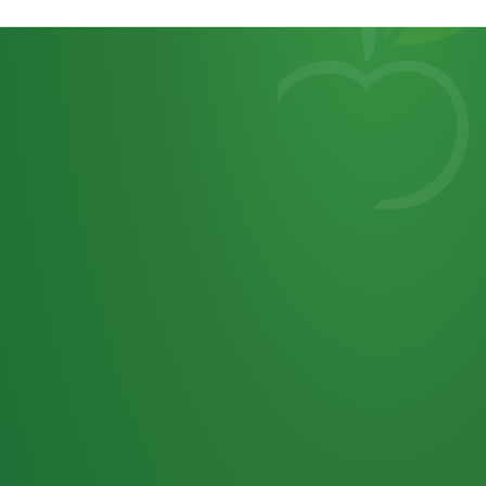
Heutiges
7
von
Tagebuch
25,0
32 P