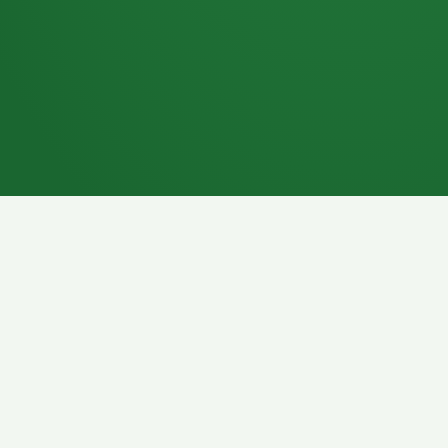
7P
Schokoriegel
8P
Pasta