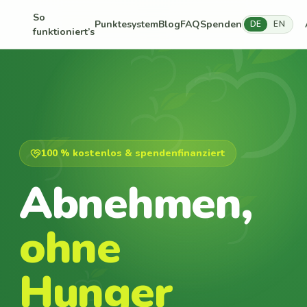
So
Punktesystem
Blog
FAQ
Spenden
DE
EN
funktioniert’s
100 % kostenlos & spendenfinanziert
Abnehmen,
ohne
Hunger