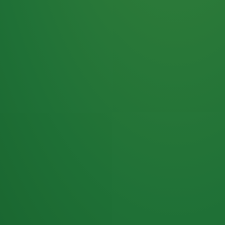
Haferflocken
PUNKTE
5 P
& Beeren
ÜBRIG
2
Naturjoghurt
P
Apfel
0 P
3P
Hähnchenbrust
4P
Vollkornbrot
2P
Banane
1P
Kaffee mit Milch
6P
Lachsfilet
1P
Gemüsesalat