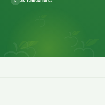
So funktioniert’s
0
0
0