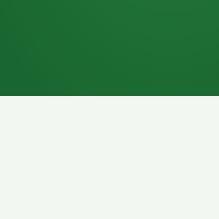
7P
Schokoriegel
8P
Pasta