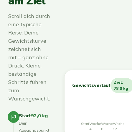
am Ziel
Scroll dich durch
eine typische
Reise: Deine
Gewichtskurve
zeichnet sich
mit – ganz ohne
Druck. Kleine,
beständige
Schritte führen
Ziel:
Gewichtsverlauf
78,0 kg
zum
Wunschgewicht.
Start
92,0 kg
Dein
Start
Woche
Woche
Woche
4
8
12
Ausgangspunkt