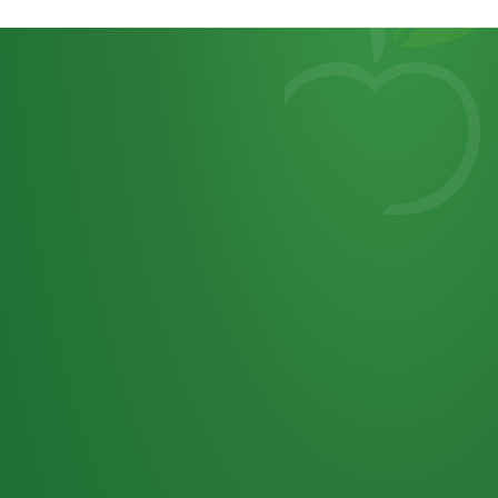
Heutiges
7
von
Tagebuch
25,0
32 P