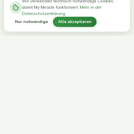
−
0
0
%
Wir verwenden technisch notwendige Cookies,
damit My Miracle funktioniert.
Mehr in der
kg in 12
erreichen
Datenschutzerklärung
Wochen
ihr Ziel
Nur notwendige
Alle akzeptieren