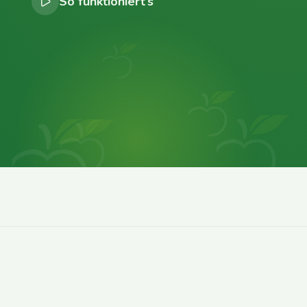
So funktioniert’s
0
0
0