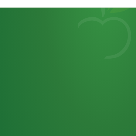
Heutiges
7
von
Tagebuch
25,0
32 P