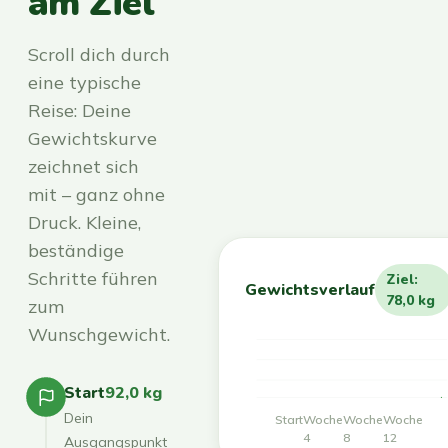
am Ziel
Scroll dich durch
eine typische
Reise: Deine
Gewichtskurve
zeichnet sich
mit – ganz ohne
Druck. Kleine,
beständige
Schritte führen
Ziel:
Gewichtsverlauf
78,0 kg
zum
Wunschgewicht.
Start
92,0 kg
Dein
Start
Woche
Woche
Woche
4
8
12
Ausgangspunkt