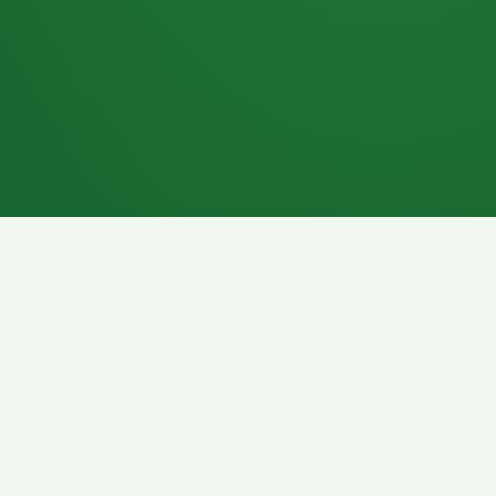
7P
Schokoriegel
8P
Pasta