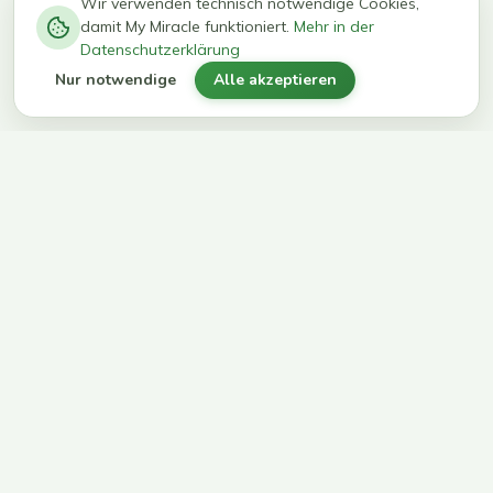
−
0
0
%
Wir verwenden technisch notwendige Cookies,
damit My Miracle funktioniert.
Mehr in der
kg in 12
erreichen
Datenschutzerklärung
Wochen
ihr Ziel
Nur notwendige
Alle akzeptieren