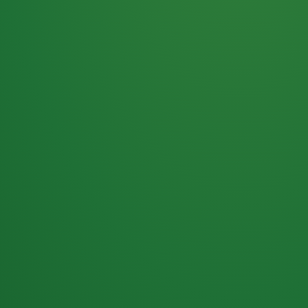
Haferflocken
PUNKTE
5 P
& Beeren
ÜBRIG
2
Naturjoghurt
P
Apfel
0 P
3P
Hähnchenbrust
4P
Vollkornbrot
2P
Banane
1P
Kaffee mit Milch
6P
Lachsfilet
1P
Gemüsesalat