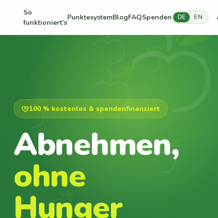
So
Punktesystem
Blog
FAQ
Spenden
DE
EN
funktioniert’s
100 % kostenlos & spendenfinanziert
Abnehmen,
ohne
Hunger