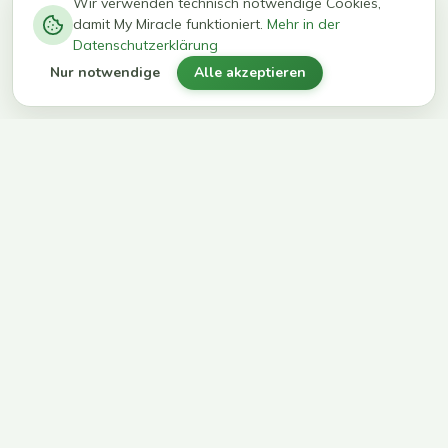
−
0
0
%
Wir verwenden technisch notwendige Cookies,
damit My Miracle funktioniert.
Mehr in der
kg in 12
erreichen
Datenschutzerklärung
Wochen
ihr Ziel
Nur notwendige
Alle akzeptieren