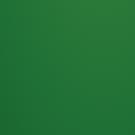
Haferflocken
PUNKTE
5 P
& Beeren
ÜBRIG
2
Naturjoghurt
P
Apfel
0 P
3P
Hähnchenbrust
4P
Vollkornbrot
2P
Banane
1P
Kaffee mit Milch
6P
Lachsfilet
1P
Gemüsesalat