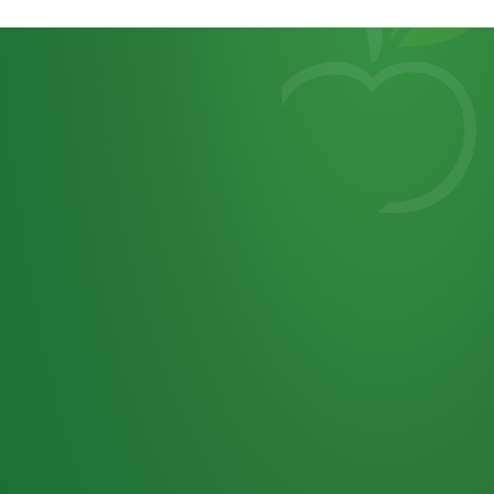
Heutiges
7
von
Tagebuch
25,0
32 P