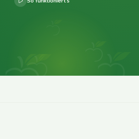
So funktioniert’s
0
0
0