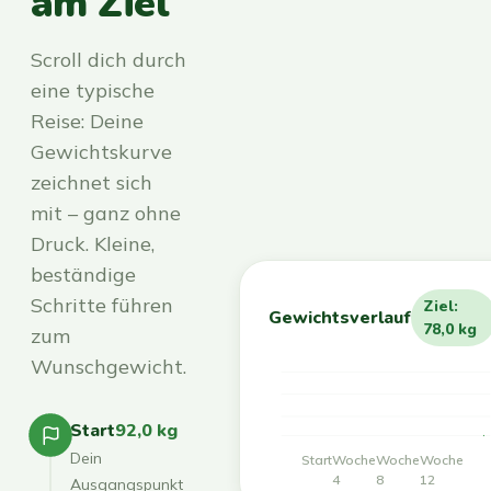
am Ziel
Scroll dich durch
eine typische
Reise: Deine
Gewichtskurve
zeichnet sich
mit – ganz ohne
Druck. Kleine,
beständige
Schritte führen
Ziel:
Gewichtsverlauf
78,0 kg
zum
Wunschgewicht.
Start
92,0 kg
Dein
Start
Woche
Woche
Woche
4
8
12
Ausgangspunkt