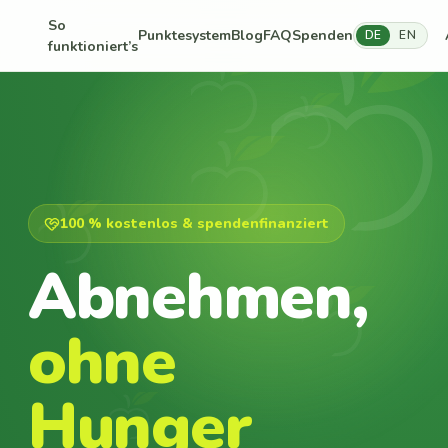
So
Punktesystem
Blog
FAQ
Spenden
DE
EN
funktioniert’s
100 % kostenlos & spendenfinanziert
Abnehmen,
ohne
Hunger