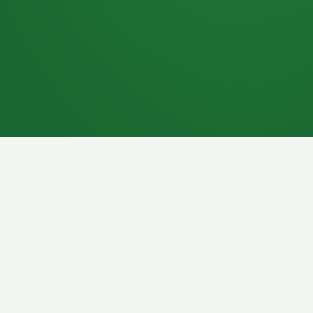
7P
Schokoriegel
8P
Pasta