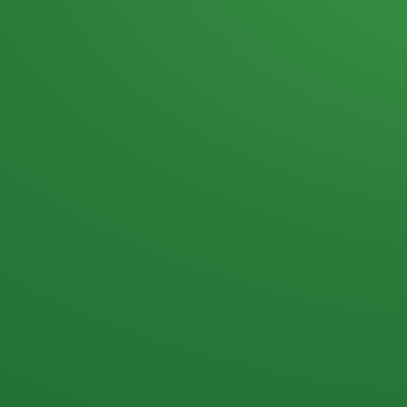
Heutiges Tagebuch
Haferflocken & Beeren
Naturjoghurt