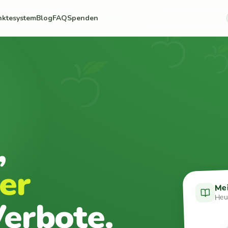
nktesystem
Blog
FAQ
Spenden
,
er
Me
Heut
erbote.