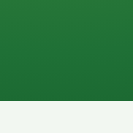
0 P
P
2P
Banane
1P
Gemüsesalat