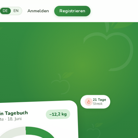
Anmelden
Registrieren
DE
EN
21 Tage
Streak
in Tagebuch
−12,2 kg
e · 18. Juni