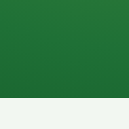
Apfel
3P
4
Hähnchenbrust
Vollkornbrot
1P
6P
Kaffee mit Milch
Lachsfilet
7P
8P
Schokoriegel
Pasta