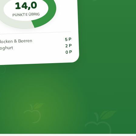
14,0
PUNKTE ÜBRIG
5 P
flocken & Beeren
2 P
joghurt
0 P