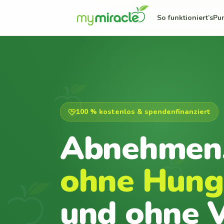
So funktioniert’s
Pu
100 % kostenlos & spendenfinanziert
Abnehmen
ohne Hung
und ohne V