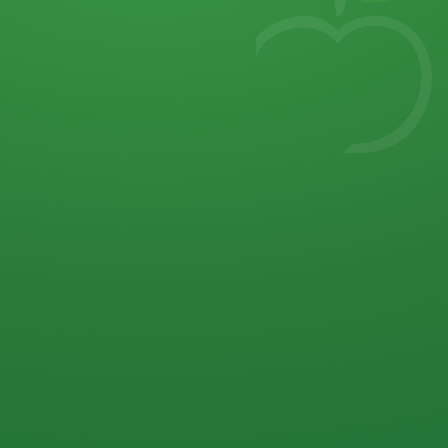
7
von 32 P
5 P
2 P