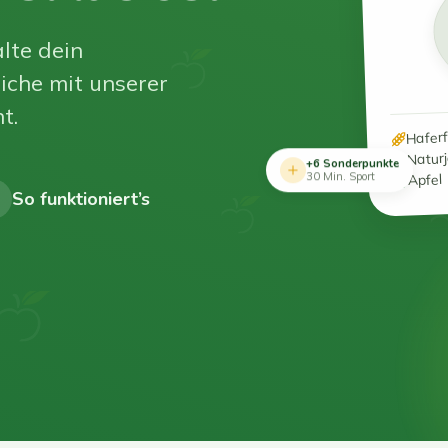
lte dein
iche mit unserer
t.
Hafer
Natur
+6 Sonderpunkte
Apfel
30 Min. Sport
So funktioniert’s