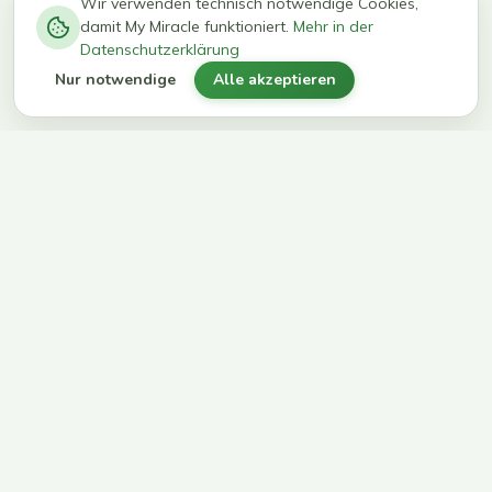
−
0
0
%
Wir verwenden technisch notwendige Cookies,
damit My Miracle funktioniert.
Mehr in der
kg in 12
erreichen
Datenschutzerklärung
Wochen
ihr Ziel
Nur notwendige
Alle akzeptieren