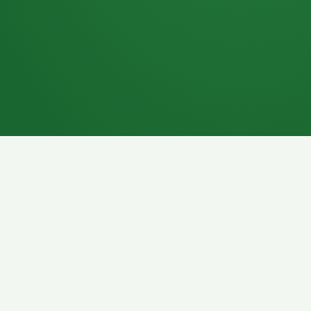
7P
Schokoriegel
8P
Pasta