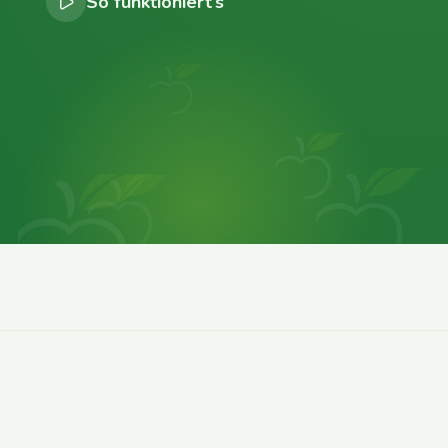
So funktioniert’s
0
0
0