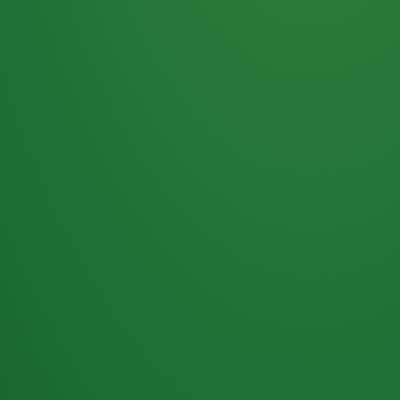
Haferflocken
PUNKTE
5 P
& Beeren
ÜBRIG
2
Naturjoghurt
P
Apfel
0 P
3P
Hähnchenbrust
4P
Vollkornbrot
2P
Banane
1P
Kaffee mit Milch
6P
Lachsfilet
1P
Gemüsesalat