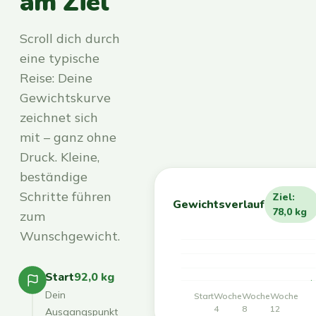
am Ziel
Scroll dich durch
eine typische
Reise: Deine
Gewichtskurve
zeichnet sich
mit – ganz ohne
Druck. Kleine,
beständige
Schritte führen
Ziel:
Gewichtsverlauf
78,0 kg
zum
Wunschgewicht.
Start
92,0 kg
Dein
Start
Woche
Woche
Woche
4
8
12
Ausgangspunkt