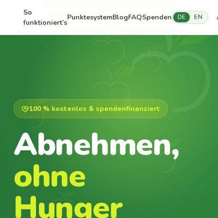
So
Punktesystem
Blog
FAQ
Spenden
DE
EN
funktioniert’s
100 % kostenlos & spendenfinanziert
Abnehmen,
ohne
Hunger