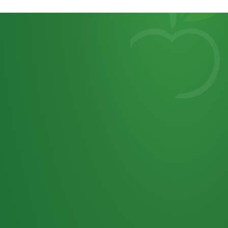
Heutiges
7
von
Tagebuch
25,0
32 P