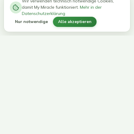
−
0
0
%
Wir verwenden technisch notwendige Cookies,
damit My Miracle funktioniert.
Mehr in der
kg in 12
erreichen
Datenschutzerklärung
Wochen
ihr Ziel
Nur notwendige
Alle akzeptieren