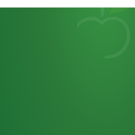
Heutiges
7
von
Tagebuch
25,0
32 P