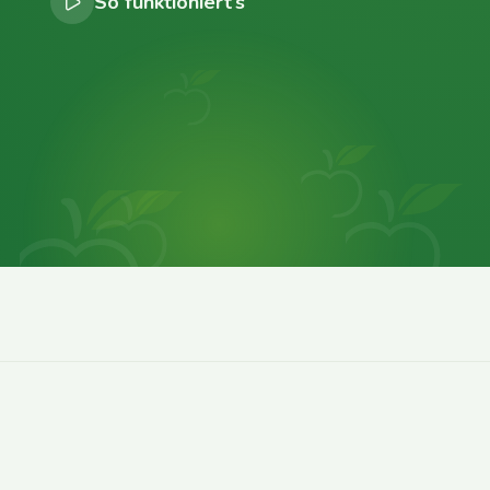
So funktioniert’s
0
0
0