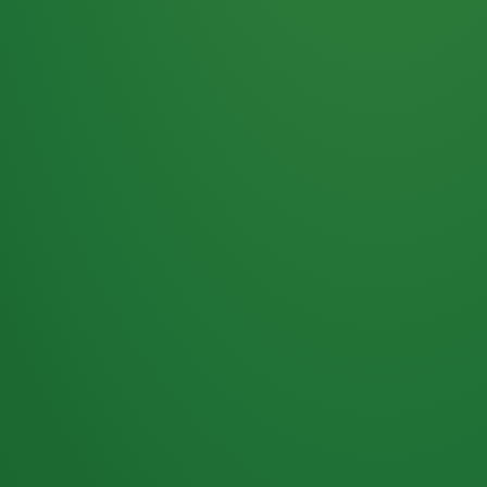
Haferflocken
PUNKTE
5 P
& Beeren
ÜBRIG
2
Naturjoghurt
P
Apfel
0 P
3P
Hähnchenbrust
4P
Vollkornbrot
2P
Banane
1P
Kaffee mit Milch
6P
Lachsfilet
1P
Gemüsesalat