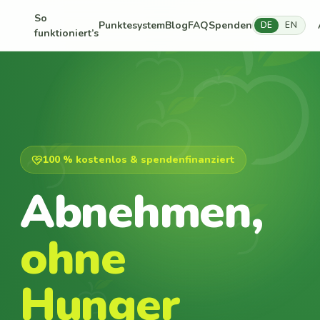
So
Punktesystem
Blog
FAQ
Spenden
DE
EN
funktioniert’s
100 % kostenlos & spendenfinanziert
Abnehmen,
ohne
Hunger