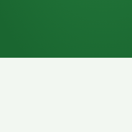
7P
Schokoriegel
8P
Pasta