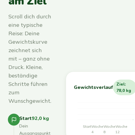
am Ziel
Scroll dich durch
eine typische
Reise: Deine
Gewichtskurve
zeichnet sich
mit – ganz ohne
Druck. Kleine,
beständige
Schritte führen
Ziel:
Gewichtsverlauf
78,0 kg
zum
Wunschgewicht.
Start
92,0 kg
Dein
Start
Woche
Woche
Woche
4
8
12
Ausgangspunkt