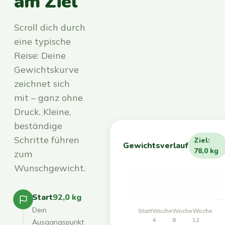
am Ziel
Scroll dich durch
eine typische
Reise: Deine
Gewichtskurve
zeichnet sich
mit – ganz ohne
Druck. Kleine,
beständige
Schritte führen
Ziel:
Gewichtsverlauf
78,0 kg
zum
Wunschgewicht.
Start
92,0 kg
Dein
Start
Woche
Woche
Woche
4
8
12
Ausgangspunkt