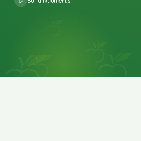
So funktioniert’s
0
0
0