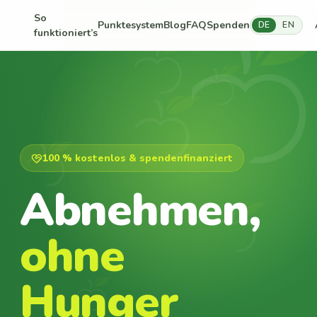
So
Punktesystem
Blog
FAQ
Spenden
DE
EN
funktioniert’s
100 % kostenlos & spendenfinanziert
Abnehmen,
ohne
Hunger