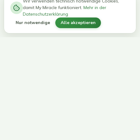
−
0
0
%
Wir verwenden technisch notwendige Cookies,
damit My Miracle funktioniert.
Mehr in der
kg in 12
erreichen
Datenschutzerklärung
Wochen
ihr Ziel
Nur notwendige
Alle akzeptieren