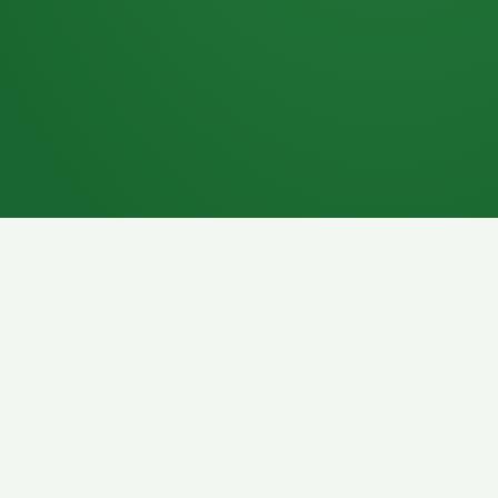
7P
Schokoriegel
8P
Pasta