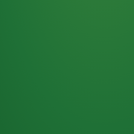
Haferflocken
PUNKTE
5 P
& Beeren
ÜBRIG
2
Naturjoghurt
P
Apfel
0 P
3P
Hähnchenbrust
4P
Vollkornbrot
2P
Banane
1P
Kaffee mit Milch
6P
Lachsfilet
1P
Gemüsesalat