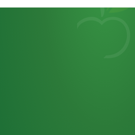
Heutiges
7
von
Tagebuch
25,0
32 P