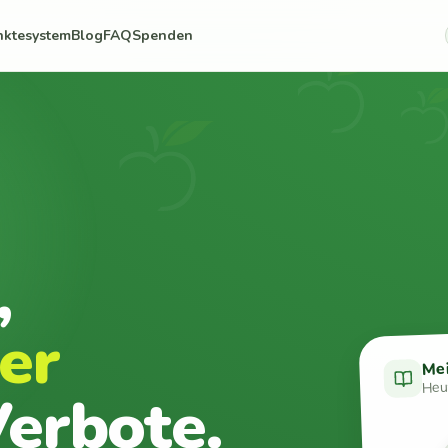
nktesystem
Blog
FAQ
Spenden
,
er
Me
Heut
erbote.