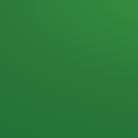
Heutiges Tagebuch
Haferflocken & Beeren
Naturjoghurt