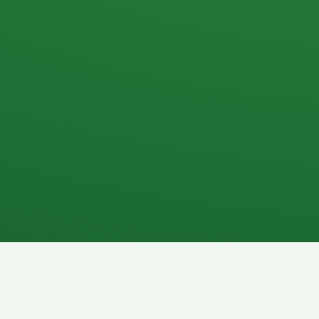
Apfel
3P
4
Hähnchenbrust
Vollkornbrot
1P
6P
Kaffee mit Milch
Lachsfilet
7P
8P
Schokoriegel
Pasta