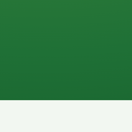
0 P
P
2P
Banane
1P
Gemüsesalat