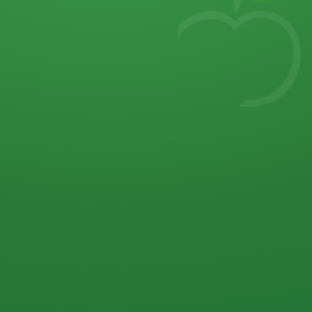
7
von 32 P
5 P
2 P