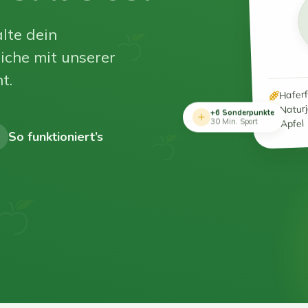
lte dein
iche mit unserer
t.
Hafer
Natur
+6 Sonderpunkte
Apfel
30 Min. Sport
So funktioniert’s