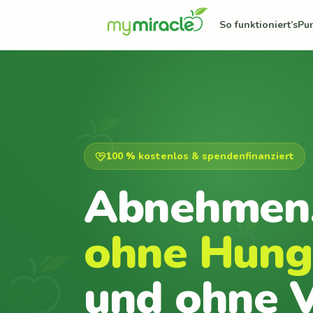
So funktioniert’s
Pu
100 % kostenlos & spendenfinanziert
Abnehmen
ohne Hung
und ohne V