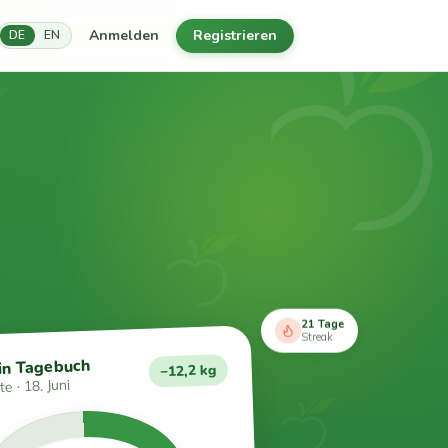
Anmelden
Registrieren
DE
EN
21 Tage
Streak
in Tagebuch
−12,2 kg
e · 18. Juni