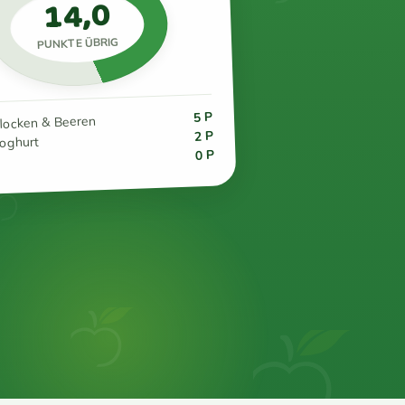
14,0
PUNKTE ÜBRIG
5 P
flocken & Beeren
2 P
joghurt
0 P