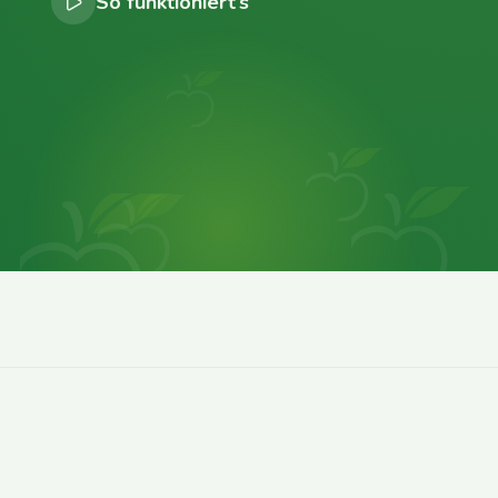
So funktioniert’s
0
0
0