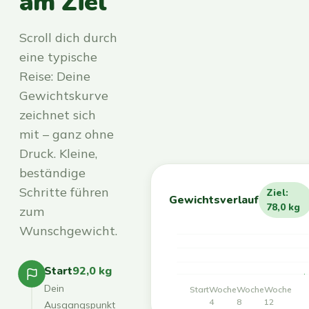
am Ziel
Scroll dich durch
eine typische
Reise: Deine
Gewichtskurve
zeichnet sich
mit – ganz ohne
Druck. Kleine,
beständige
Schritte führen
Ziel:
Gewichtsverlauf
78,0 kg
zum
Wunschgewicht.
Start
92,0 kg
Dein
Start
Woche
Woche
Woche
4
8
12
Ausgangspunkt