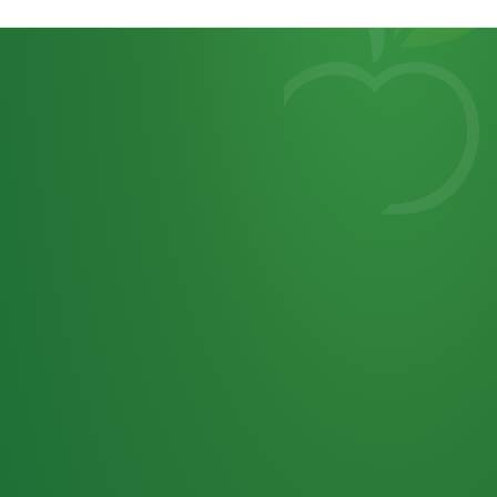
Heutiges
7
von
Tagebuch
25,0
32 P