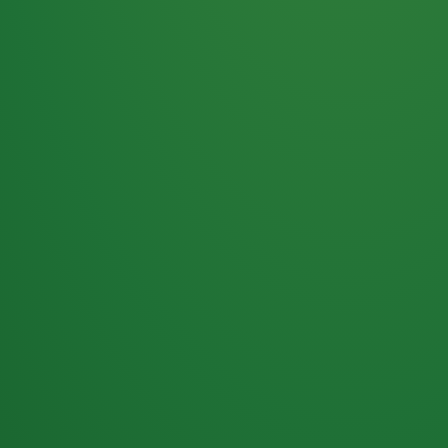
Haferflocken
PUNKTE
5 P
& Beeren
ÜBRIG
2
Naturjoghurt
P
Apfel
0 P
3P
Hähnchenbrust
4P
Vollkornbrot
2P
Banane
1P
Kaffee mit Milch
6P
Lachsfilet
1P
Gemüsesalat