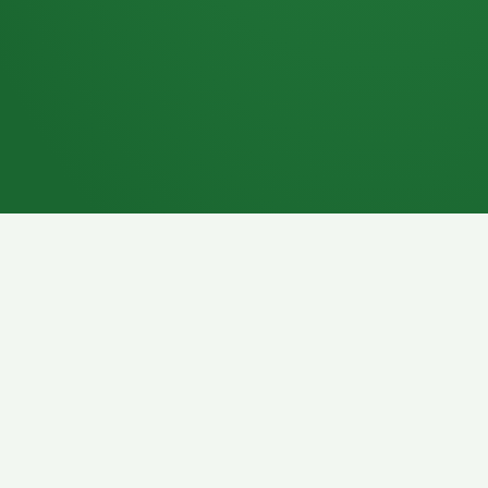
7P
Schokoriegel
8P
Pasta