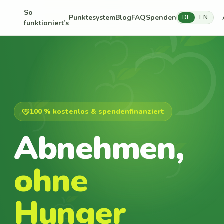
So
Punktesystem
Blog
FAQ
Spenden
DE
EN
funktioniert’s
100 % kostenlos & spendenfinanziert
Abnehmen,
ohne
Hunger