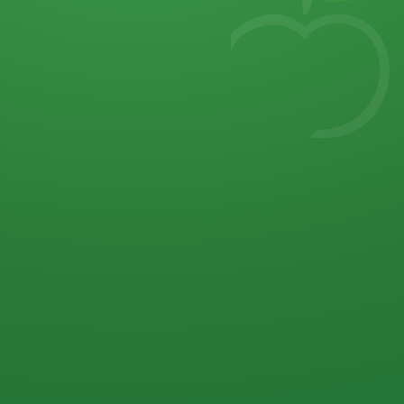
7
von 32 P
5 P
2 P