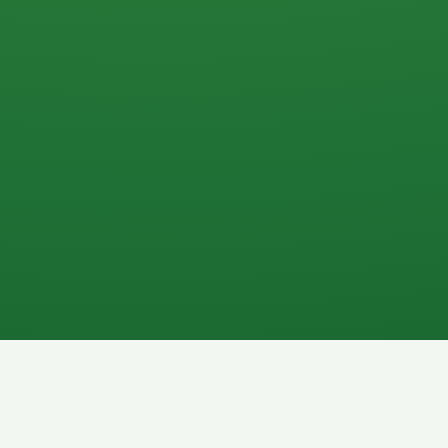
0 P
P
2P
Banane
1P
Gemüsesalat