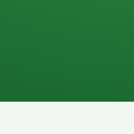
Apfel
3P
4
Hähnchenbrust
Vollkornbrot
1P
6P
Kaffee mit Milch
Lachsfilet
7P
8P
Schokoriegel
Pasta