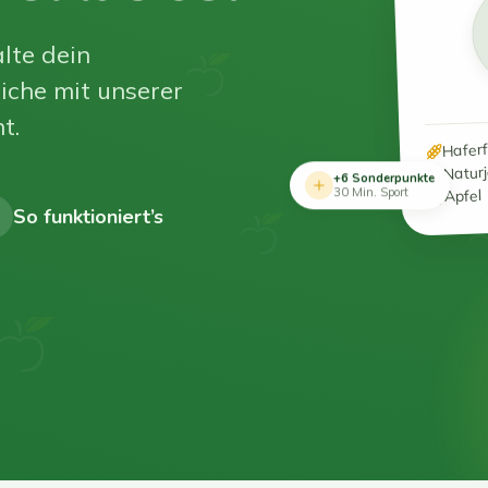
lte dein
iche mit unserer
t.
Hafer
Natur
+6 Sonderpunkte
Apfel
30 Min. Sport
So funktioniert’s