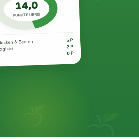
14,0
PUNKTE ÜBRIG
5 P
flocken & Beeren
2 P
joghurt
0 P