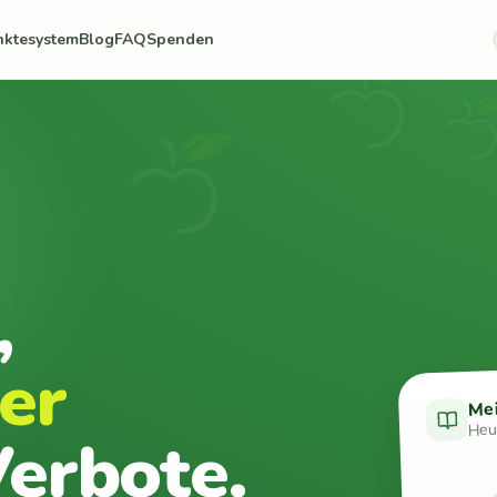
nktesystem
Blog
FAQ
Spenden
,
er
Me
Heut
erbote.