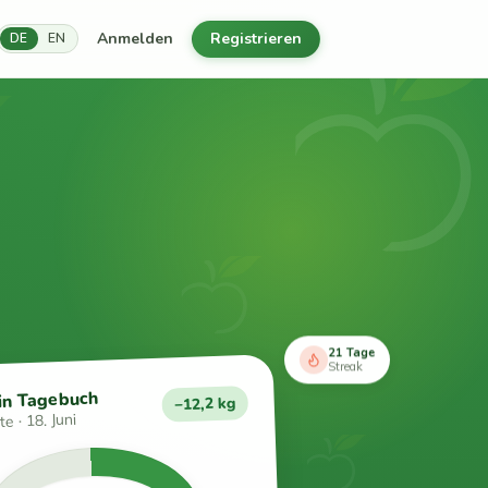
Anmelden
Registrieren
DE
EN
21 Tage
Streak
in Tagebuch
−12,2 kg
e · 18. Juni