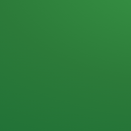
Heutiges Tagebuch
Haferflocken & Beeren
Naturjoghurt