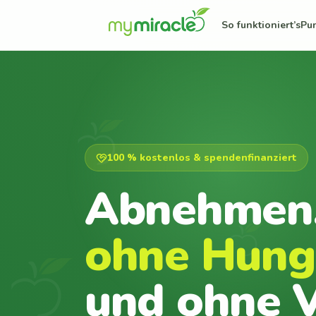
So funktioniert’s
Pu
100 % kostenlos & spendenfinanziert
Abnehmen
ohne Hung
und ohne V