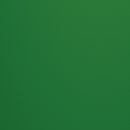
Haferflocken
PUNKTE
5 P
& Beeren
ÜBRIG
2
Naturjoghurt
P
Apfel
0 P
3P
Hähnchenbrust
4P
Vollkornbrot
2P
Banane
1P
Kaffee mit Milch
6P
Lachsfilet
1P
Gemüsesalat