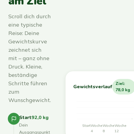
am Ziel
Scroll dich durch
eine typische
Reise: Deine
Gewichtskurve
zeichnet sich
mit – ganz ohne
Druck. Kleine,
beständige
Schritte führen
Ziel:
Gewichtsverlauf
78,0 kg
zum
Wunschgewicht.
Start
92,0 kg
Dein
Start
Woche
Woche
Woche
4
8
12
Ausgangspunkt