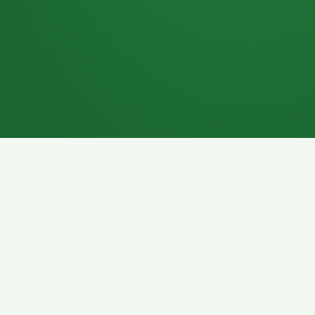
7P
Schokoriegel
8P
Pasta