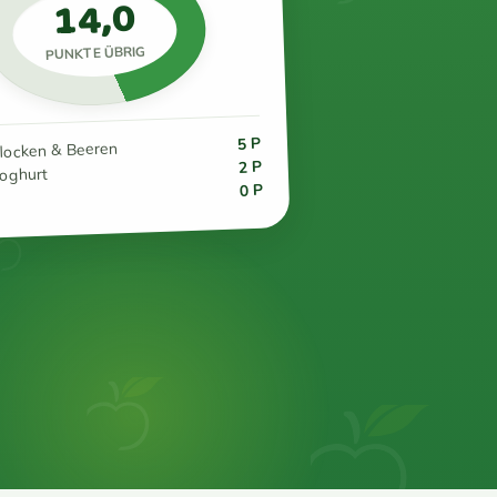
14,0
PUNKTE ÜBRIG
5 P
flocken & Beeren
2 P
joghurt
0 P