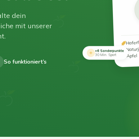
lte dein
iche mit unserer
t.
Hafer
Natur
+6 Sonderpunkte
Apfel
30 Min. Sport
So funktioniert’s