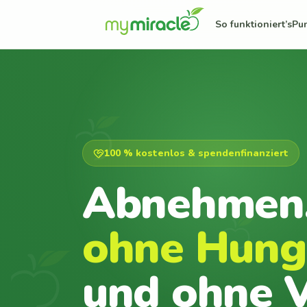
So funktioniert’s
Pu
100 % kostenlos & spendenfinanziert
Abnehmen
ohne Hung
und ohne V