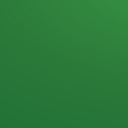
Heutiges Tagebuch
Haferflocken & Beeren
Naturjoghurt