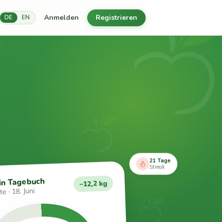
Anmelden
Registrieren
DE
EN
21 Tage
Streak
in Tagebuch
−12,2 kg
e · 18. Juni