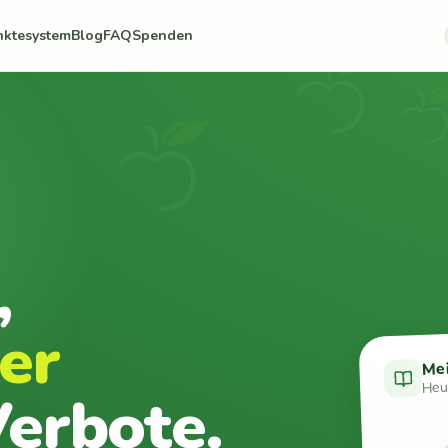
nktesystem
Blog
FAQ
Spenden
,
er
Me
Heut
erbote.