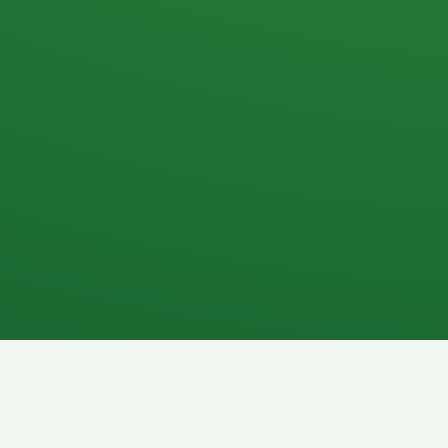
Apfel
3P
4
Hähnchenbrust
Vollkornbrot
1P
6P
Kaffee mit Milch
Lachsfilet
7P
8P
Schokoriegel
Pasta