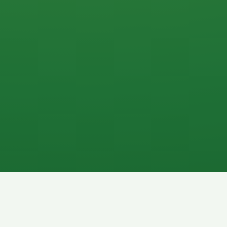
0 P
P
2P
Banane
1P
Gemüsesalat