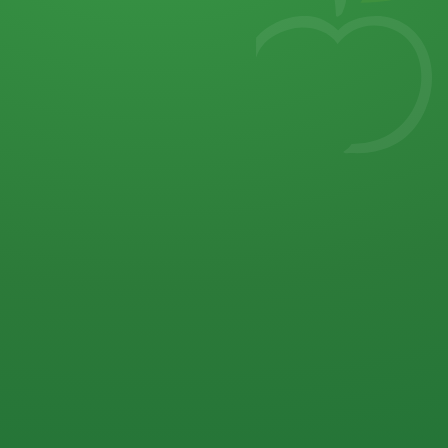
7
von 32 P
5 P
2 P