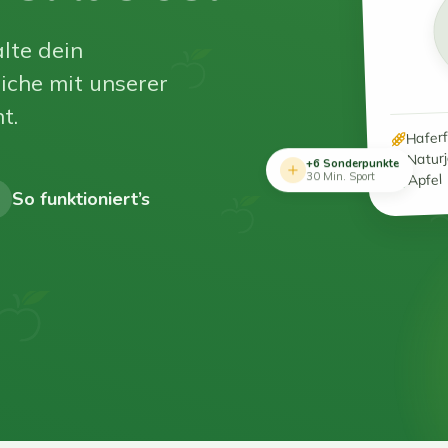
lte dein
iche mit unserer
t.
Hafer
Natur
+6 Sonderpunkte
Apfel
30 Min. Sport
So funktioniert’s