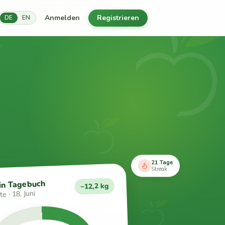
Anmelden
Registrieren
DE
EN
21 Tage
Streak
in Tagebuch
−12,2 kg
e · 18. Juni