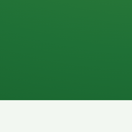
Apfel
3P
4
Hähnchenbrust
Vollkornbrot
1P
6P
Kaffee mit Milch
Lachsfilet
7P
8P
Schokoriegel
Pasta