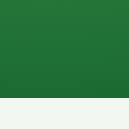
0 P
P
2P
Banane
1P
Gemüsesalat