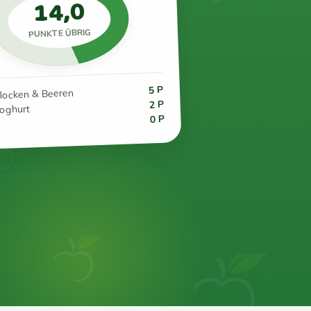
14,0
PUNKTE ÜBRIG
5 P
flocken & Beeren
2 P
joghurt
0 P