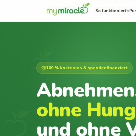
So funktioniert’s
Pu
100 % kostenlos & spendenfinanziert
Abnehmen
ohne Hung
und ohne V