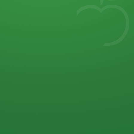
7
von 32 P
5 P
2 P