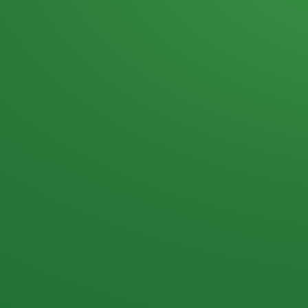
Heutiges Tagebuch
Haferflocken & Beeren
Naturjoghurt