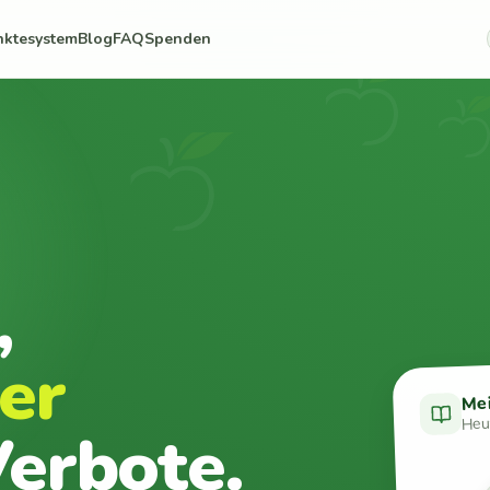
nktesystem
Blog
FAQ
Spenden
,
er
Me
Heut
erbote.