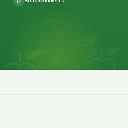
So funktioniert’s
0
0
0