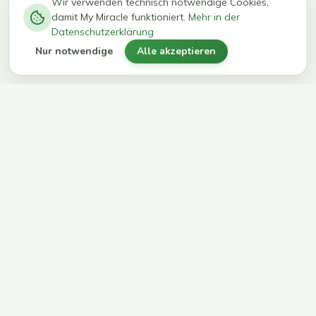
−
0
0
%
Wir verwenden technisch notwendige Cookies,
damit My Miracle funktioniert.
Mehr in der
kg in 12
erreichen
Datenschutzerklärung
Wochen
ihr Ziel
Nur notwendige
Alle akzeptieren