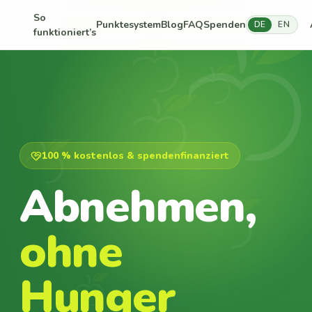
So
Punktesystem
Blog
FAQ
Spenden
DE
EN
funktioniert’s
100 % kostenlos & spendenfinanziert
Abnehmen,
ohne
Hunger