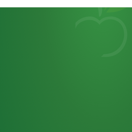
Heutiges
7
von
Tagebuch
25,0
32 P