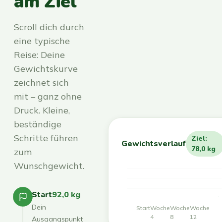
am Ziel
Scroll dich durch
eine typische
Reise: Deine
Gewichtskurve
zeichnet sich
mit – ganz ohne
Druck. Kleine,
beständige
Schritte führen
Ziel:
Gewichtsverlauf
78,0 kg
zum
Wunschgewicht.
Start
92,0 kg
Dein
Start
Woche
Woche
Woche
4
8
12
Ausgangspunkt