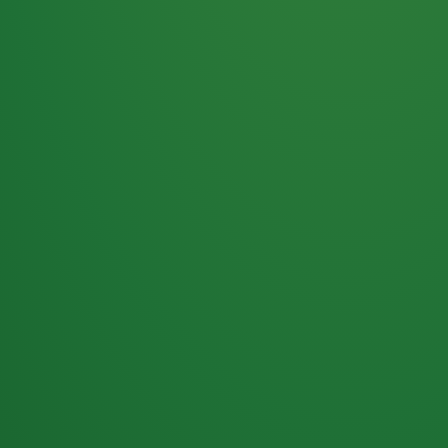
Haferflocken
PUNKTE
5 P
& Beeren
ÜBRIG
2
Naturjoghurt
P
Apfel
0 P
3P
Hähnchenbrust
4P
Vollkornbrot
2P
Banane
1P
Kaffee mit Milch
6P
Lachsfilet
1P
Gemüsesalat