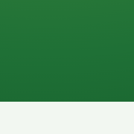
0 P
P
2P
Banane
1P
Gemüsesalat