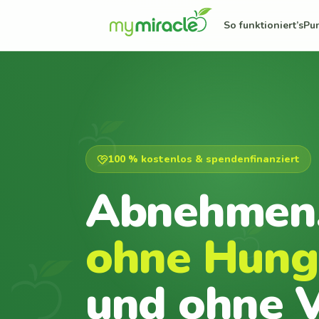
So funktioniert’s
Pu
100 % kostenlos & spendenfinanziert
Abnehmen
ohne Hung
und ohne V