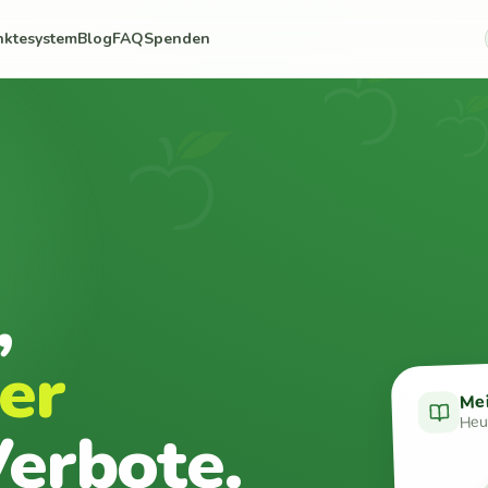
nktesystem
Blog
FAQ
Spenden
,
er
Me
Heut
erbote.