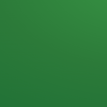
Heutiges Tagebuch
Haferflocken & Beeren
Naturjoghurt