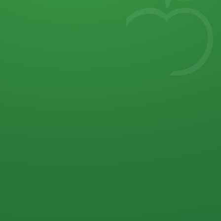
7
von 32 P
5 P
2 P