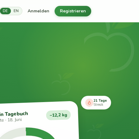
Anmelden
Registrieren
DE
EN
21 Tage
Streak
in Tagebuch
−12,2 kg
e · 18. Juni