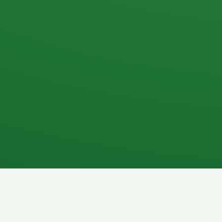
Apfel
3P
4
Hähnchenbrust
Vollkornbrot
1P
6P
Kaffee mit Milch
Lachsfilet
7P
8P
Schokoriegel
Pasta