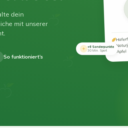
lte dein
iche mit unserer
t.
Hafer
Natur
+6 Sonderpunkte
Apfel
30 Min. Sport
So funktioniert’s