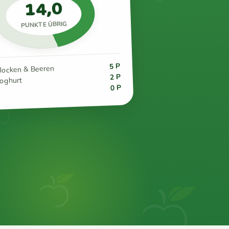
14,0
PUNKTE ÜBRIG
5 P
flocken & Beeren
2 P
joghurt
0 P