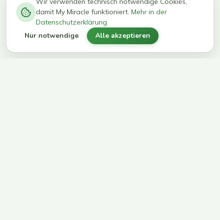
−
0
0
%
Wir verwenden technisch notwendige Cookies,
damit My Miracle funktioniert.
Mehr in der
kg in 12
erreichen
Datenschutzerklärung
Wochen
ihr Ziel
Nur notwendige
Alle akzeptieren