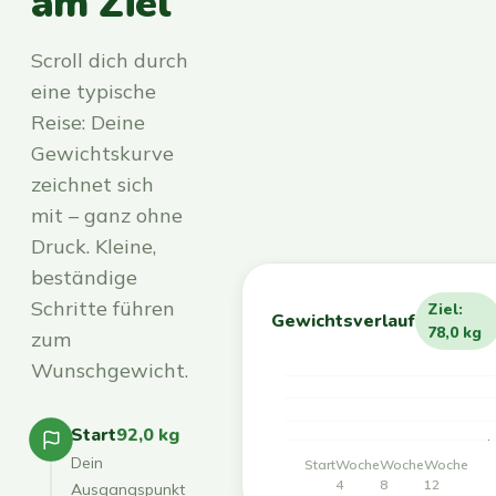
am Ziel
Scroll dich durch
eine typische
Reise: Deine
Gewichtskurve
zeichnet sich
mit – ganz ohne
Druck. Kleine,
beständige
Schritte führen
Ziel:
Gewichtsverlauf
78,0 kg
zum
Wunschgewicht.
Start
92,0 kg
Dein
Start
Woche
Woche
Woche
4
8
12
Ausgangspunkt