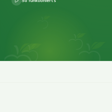
So funktioniert’s
0
0
0