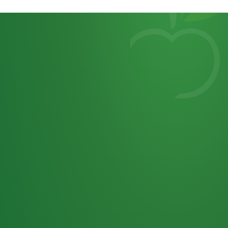
Heutiges
7
von
Tagebuch
25,0
32 P