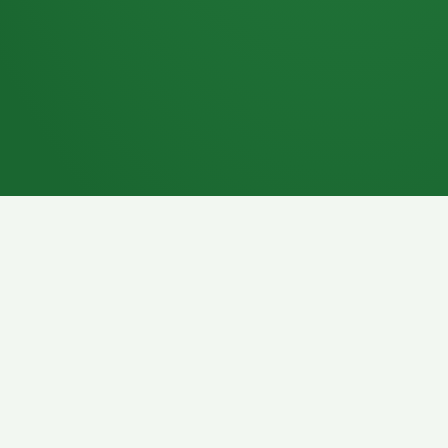
7P
Schokoriegel
8P
Pasta