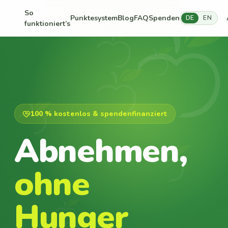
So
Punktesystem
Blog
FAQ
Spenden
DE
EN
funktioniert’s
100 % kostenlos & spendenfinanziert
Abnehmen,
ohne
Hunger