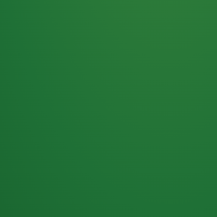
Haferflocken
PUNKTE
5 P
& Beeren
ÜBRIG
2
Naturjoghurt
P
Apfel
0 P
3P
Hähnchenbrust
4P
Vollkornbrot
2P
Banane
1P
Kaffee mit Milch
6P
Lachsfilet
1P
Gemüsesalat