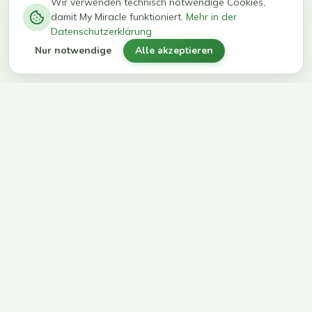
−
0
0
%
Wir verwenden technisch notwendige Cookies,
damit My Miracle funktioniert.
Mehr in der
kg in 12
erreichen
Datenschutzerklärung
Wochen
ihr Ziel
Nur notwendige
Alle akzeptieren