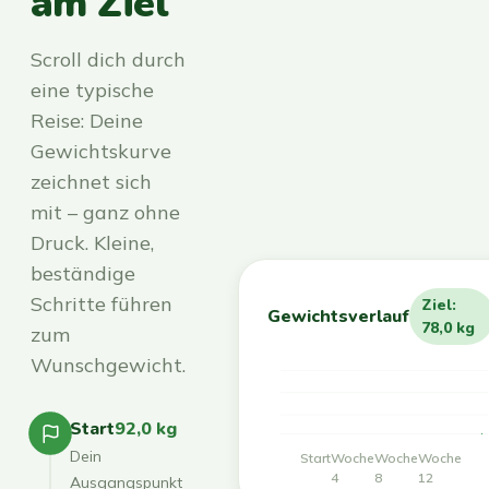
am Ziel
Scroll dich durch
eine typische
Reise: Deine
Gewichtskurve
zeichnet sich
mit – ganz ohne
Druck. Kleine,
beständige
Schritte führen
Ziel:
Gewichtsverlauf
78,0 kg
zum
Wunschgewicht.
Start
92,0 kg
Dein
Start
Woche
Woche
Woche
4
8
12
Ausgangspunkt