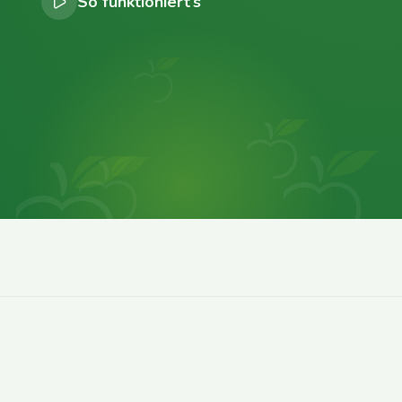
So funktioniert’s
0
0
0