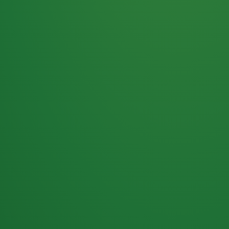
Haferflocken
PUNKTE
5 P
& Beeren
ÜBRIG
2
Naturjoghurt
P
Apfel
0 P
3P
Hähnchenbrust
4P
Vollkornbrot
2P
Banane
1P
Kaffee mit Milch
6P
Lachsfilet
1P
Gemüsesalat