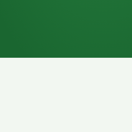
7P
Schokoriegel
8P
Pasta