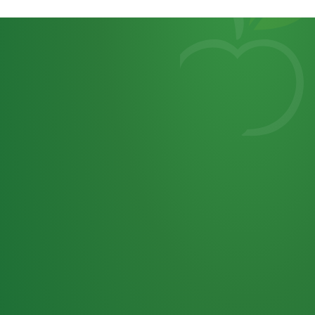
Heutiges
7
von
Tagebuch
25,0
32 P