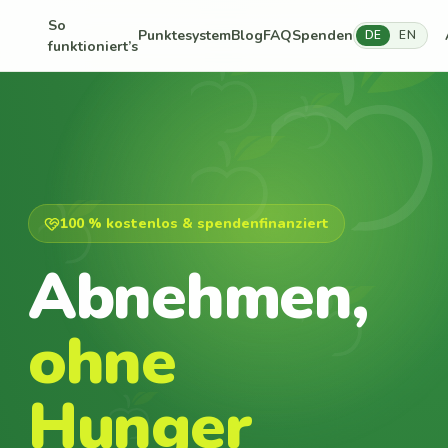
So
Punktesystem
Blog
FAQ
Spenden
DE
EN
funktioniert’s
100 % kostenlos & spendenfinanziert
Abnehmen,
ohne
Hunger