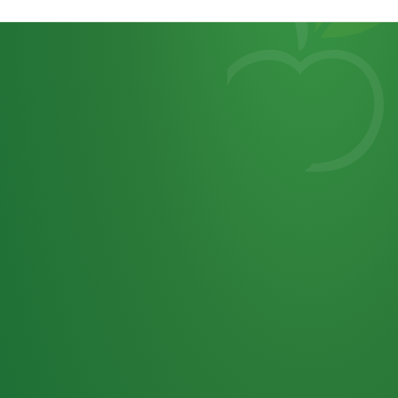
Heutiges
7
von
Tagebuch
25,0
32 P