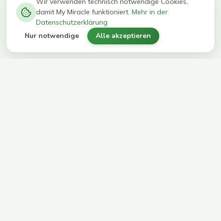
−
0
0
%
Wir verwenden technisch notwendige Cookies,
damit My Miracle funktioniert.
Mehr in der
kg in 12
erreichen
Datenschutzerklärung
Wochen
ihr Ziel
Nur notwendige
Alle akzeptieren