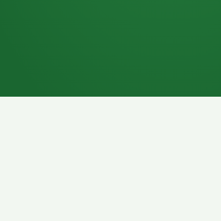
7P
Schokoriegel
8P
Pasta