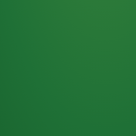
Haferflocken
PUNKTE
5 P
& Beeren
ÜBRIG
2
Naturjoghurt
P
Apfel
0 P
3P
Hähnchenbrust
4P
Vollkornbrot
2P
Banane
1P
Kaffee mit Milch
6P
Lachsfilet
1P
Gemüsesalat