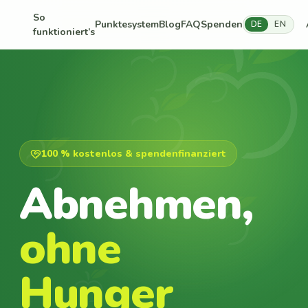
So
Punktesystem
Blog
FAQ
Spenden
DE
EN
funktioniert’s
100 % kostenlos & spendenfinanziert
Abnehmen,
ohne
Hunger