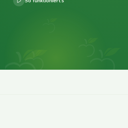
So funktioniert’s
0
0
0