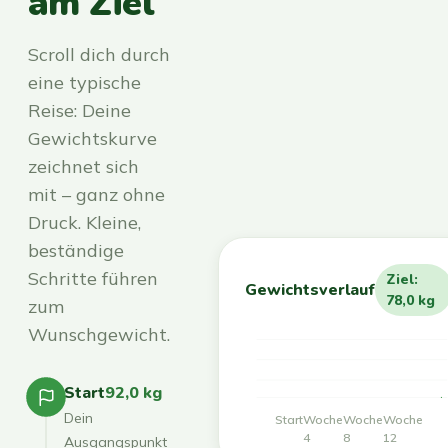
am Ziel
Scroll dich durch
eine typische
Reise: Deine
Gewichtskurve
zeichnet sich
mit – ganz ohne
Druck. Kleine,
beständige
Schritte führen
Ziel:
Gewichtsverlauf
78,0 kg
zum
Wunschgewicht.
Start
92,0 kg
Dein
Start
Woche
Woche
Woche
4
8
12
Ausgangspunkt