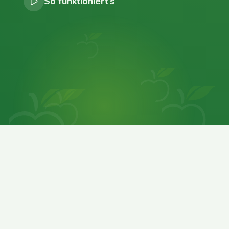
So funktioniert’s
0
0
0