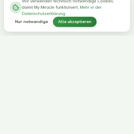
−
0
0
%
Wir verwenden technisch notwendige Cookies,
damit My Miracle funktioniert.
Mehr in der
kg in 12
erreichen
Datenschutzerklärung
Wochen
ihr Ziel
Nur notwendige
Alle akzeptieren