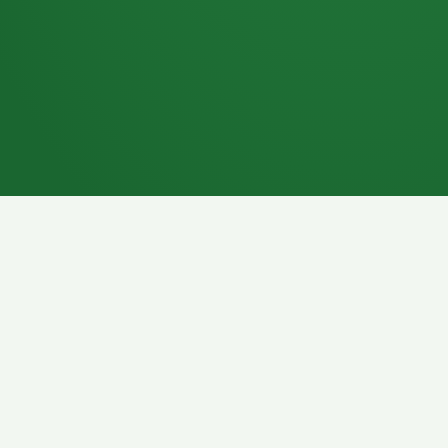
7P
Schokoriegel
8P
Pasta