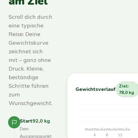
am Ziel
Scroll dich durch
eine typische
Reise: Deine
Gewichtskurve
zeichnet sich
mit – ganz ohne
Druck. Kleine,
beständige
Schritte führen
Ziel:
Gewichtsverlauf
78,0 kg
zum
Wunschgewicht.
Start
92,0 kg
Dein
Start
Woche
Woche
Woche
4
8
12
Ausgangspunkt