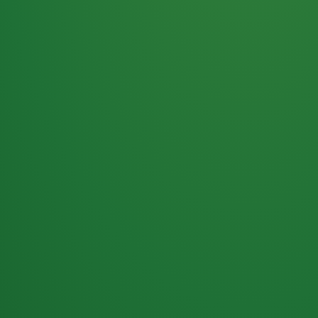
Haferflocken
PUNKTE
5 P
& Beeren
ÜBRIG
2
Naturjoghurt
P
Apfel
0 P
3P
Hähnchenbrust
4P
Vollkornbrot
2P
Banane
1P
Kaffee mit Milch
6P
Lachsfilet
1P
Gemüsesalat