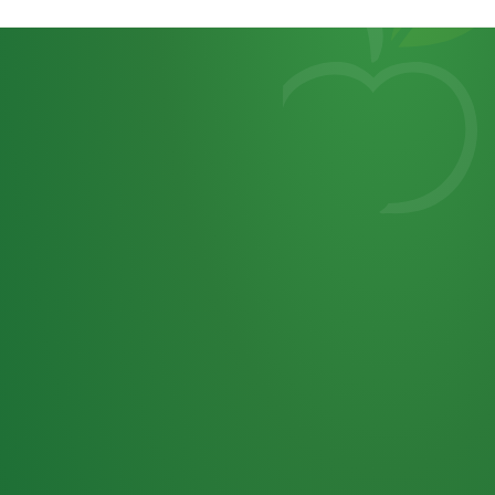
Heutiges
7
von
Tagebuch
25,0
32 P