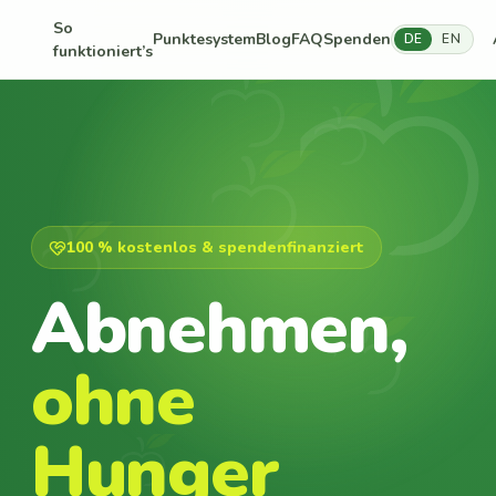
So
Punktesystem
Blog
FAQ
Spenden
DE
EN
funktioniert’s
100 % kostenlos & spendenfinanziert
Abnehmen,
ohne
Hunger