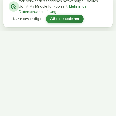
−
0
0
%
Wir verwenden technisch notwendige Cookies,
damit My Miracle funktioniert.
Mehr in der
kg in 12
erreichen
Datenschutzerklärung
Wochen
ihr Ziel
Nur notwendige
Alle akzeptieren