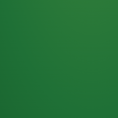
Haferflocken
PUNKTE
5 P
& Beeren
ÜBRIG
2
Naturjoghurt
P
Apfel
0 P
3P
Hähnchenbrust
4P
Vollkornbrot
2P
Banane
1P
Kaffee mit Milch
6P
Lachsfilet
1P
Gemüsesalat