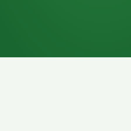
7P
Schokoriegel
8P
Pasta