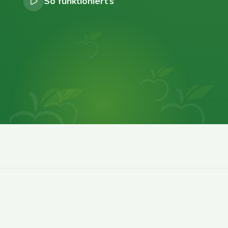
So funktioniert’s
0
0
0