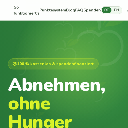
So
Punktesystem
Blog
FAQ
Spenden
DE
EN
funktioniert’s
100 % kostenlos & spendenfinanziert
Abnehmen,
ohne
Hunger