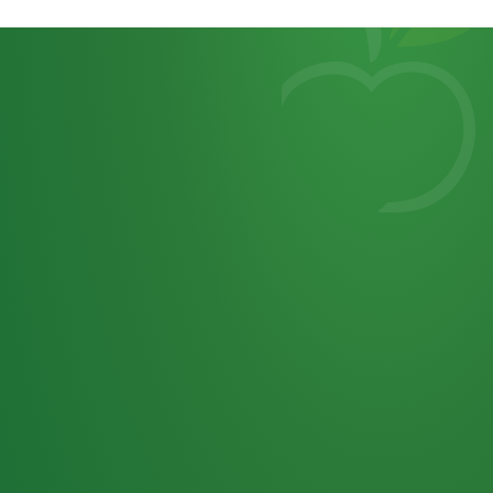
Heutiges
7
von
Tagebuch
25,0
32 P