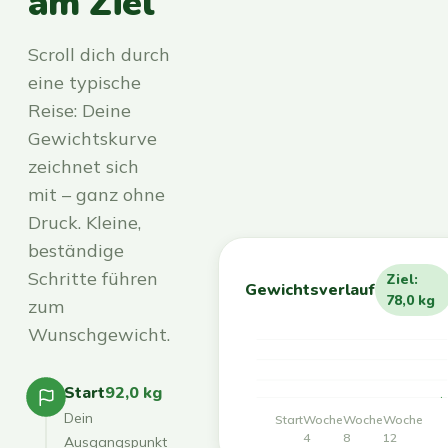
am Ziel
Scroll dich durch
eine typische
Reise: Deine
Gewichtskurve
zeichnet sich
mit – ganz ohne
Druck. Kleine,
beständige
Schritte führen
Ziel:
Gewichtsverlauf
78,0 kg
zum
Wunschgewicht.
Start
92,0 kg
Dein
Start
Woche
Woche
Woche
4
8
12
Ausgangspunkt