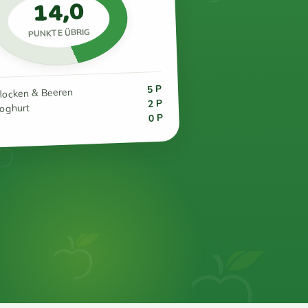
14,0
PUNKTE ÜBRIG
5 P
flocken & Beeren
2 P
joghurt
0 P