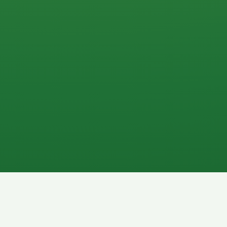
0 P
P
2P
Banane
1P
Gemüsesalat