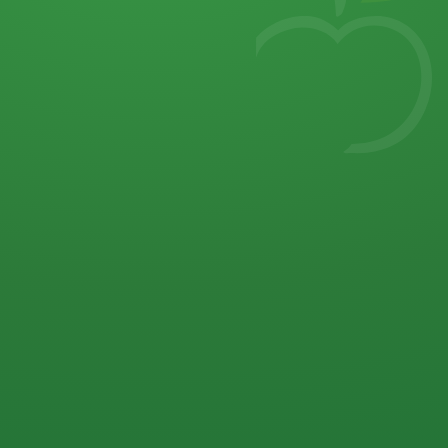
7
von 32 P
5 P
2 P