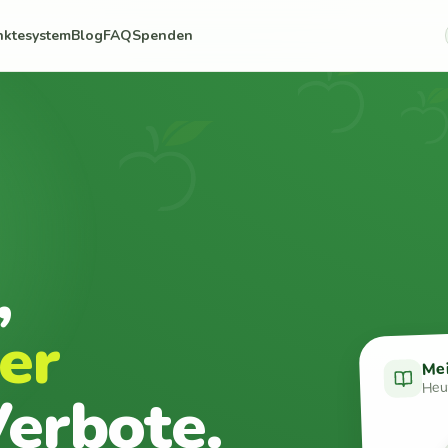
nktesystem
Blog
FAQ
Spenden
,
er
Me
Heut
erbote.