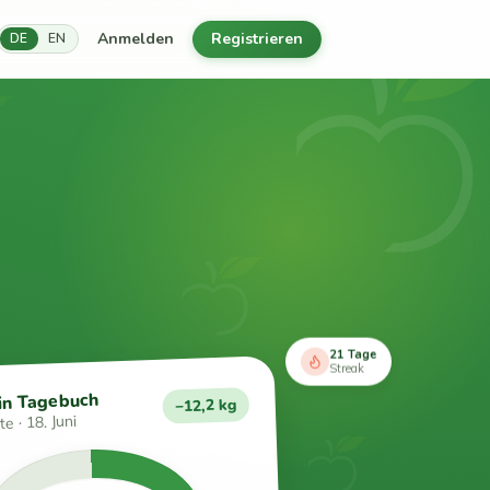
Anmelden
Registrieren
DE
EN
21 Tage
Streak
in Tagebuch
−12,2 kg
e · 18. Juni