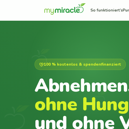
So funktioniert’s
Pu
100 % kostenlos & spendenfinanziert
Abnehmen
ohne Hung
und ohne V