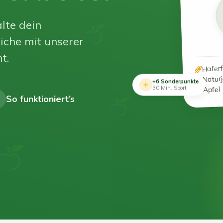
lte dein
iche mit unserer
t.
Hafer
Natur
+6 Sonderpunkte
Apfel
30 Min. Sport
So funktioniert’s