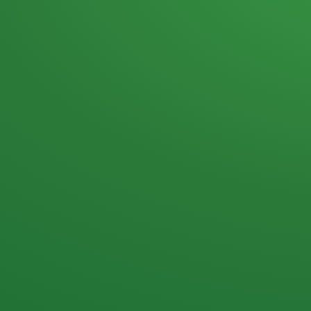
Heutiges Tagebuch
Haferflocken & Beeren
Naturjoghurt