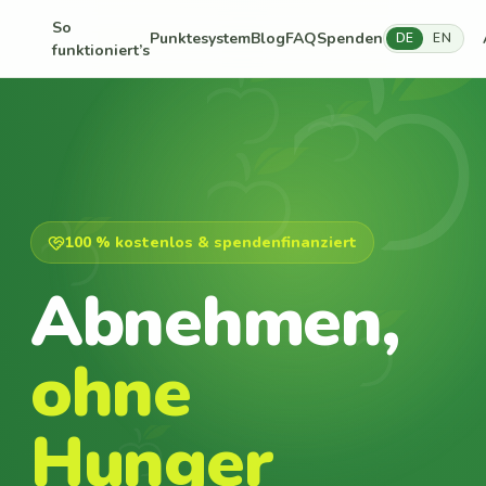
So
Punktesystem
Blog
FAQ
Spenden
DE
EN
funktioniert’s
100 % kostenlos & spendenfinanziert
Abnehmen,
ohne
Hunger