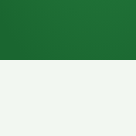
7P
Schokoriegel
8P
Pasta