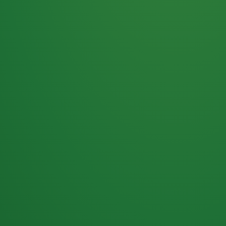
Haferflocken
PUNKTE
5 P
& Beeren
ÜBRIG
2
Naturjoghurt
P
Apfel
0 P
3P
Hähnchenbrust
4P
Vollkornbrot
2P
Banane
1P
Kaffee mit Milch
6P
Lachsfilet
1P
Gemüsesalat