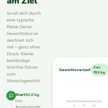
am Ziel
Scroll dich durch
eine typische
Reise: Deine
Gewichtskurve
zeichnet sich
mit – ganz ohne
Druck. Kleine,
beständige
Schritte führen
Ziel:
Gewichtsverlauf
78,0 kg
zum
Wunschgewicht.
Start
92,0 kg
Dein
Start
Woche
Woche
Woche
4
8
12
Ausgangspunkt