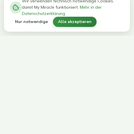
−
0
0
%
Wir verwenden technisch notwendige Cookies,
damit My Miracle funktioniert.
Mehr in der
kg in 12
erreichen
Datenschutzerklärung
Wochen
ihr Ziel
Nur notwendige
Alle akzeptieren