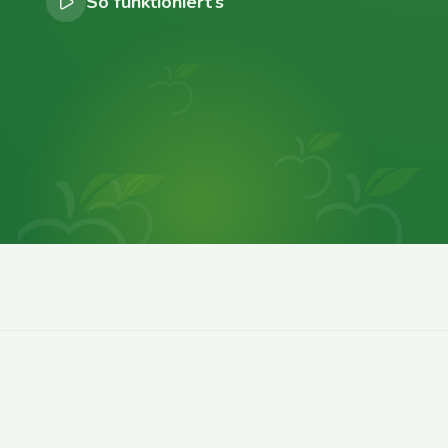
So funktioniert’s
0
0
0