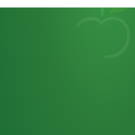
Heutiges
7
von
Tagebuch
25,0
32 P