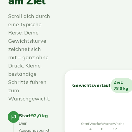
am Ziel
Scroll dich durch
eine typische
Reise: Deine
Gewichtskurve
zeichnet sich
mit – ganz ohne
Druck. Kleine,
beständige
Schritte führen
Ziel:
Gewichtsverlauf
78,0 kg
zum
Wunschgewicht.
Start
92,0 kg
Dein
Start
Woche
Woche
Woche
4
8
12
Ausgangspunkt