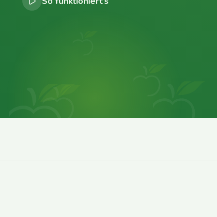
So funktioniert’s
0
0
0