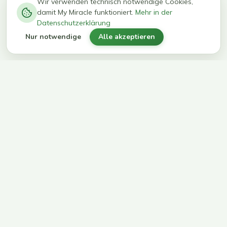
−
0
0
%
Wir verwenden technisch notwendige Cookies,
damit My Miracle funktioniert.
Mehr in der
kg in 12
erreichen
Datenschutzerklärung
Wochen
ihr Ziel
Nur notwendige
Alle akzeptieren