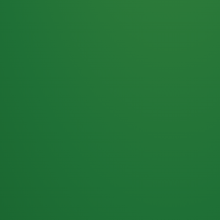
Haferflocken
PUNKTE
5 P
& Beeren
ÜBRIG
2
Naturjoghurt
P
Apfel
0 P
3P
Hähnchenbrust
4P
Vollkornbrot
2P
Banane
1P
Kaffee mit Milch
6P
Lachsfilet
1P
Gemüsesalat