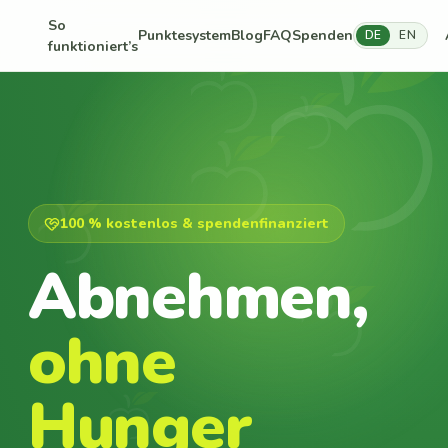
So
Punktesystem
Blog
FAQ
Spenden
DE
EN
funktioniert’s
100 % kostenlos & spendenfinanziert
Abnehmen,
ohne
Hunger