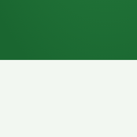
7P
Schokoriegel
8P
Pasta