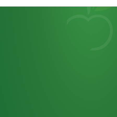
Heutiges
7
von
Tagebuch
25,0
32 P