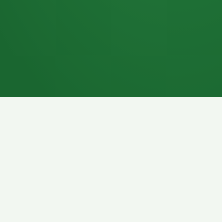
7P
Schokoriegel
8P
Pasta