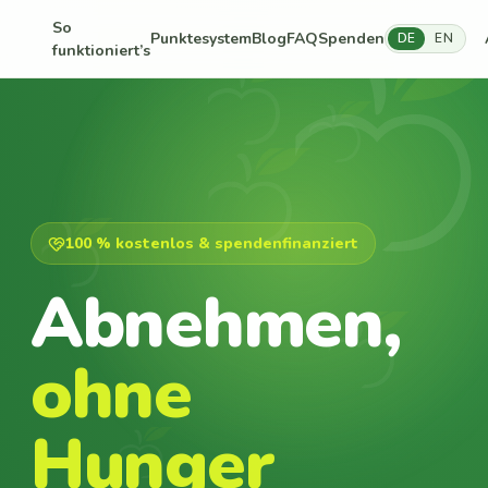
So
Punktesystem
Blog
FAQ
Spenden
DE
EN
funktioniert’s
100 % kostenlos & spendenfinanziert
Abnehmen,
ohne
Hunger