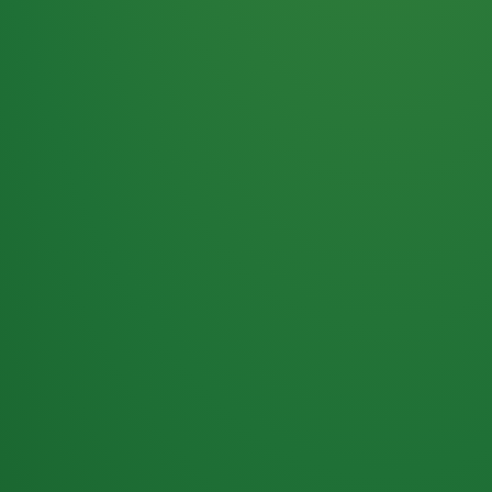
Haferflocken
PUNKTE
5 P
& Beeren
ÜBRIG
2
Naturjoghurt
P
Apfel
0 P
3P
Hähnchenbrust
4P
Vollkornbrot
2P
Banane
1P
Kaffee mit Milch
6P
Lachsfilet
1P
Gemüsesalat