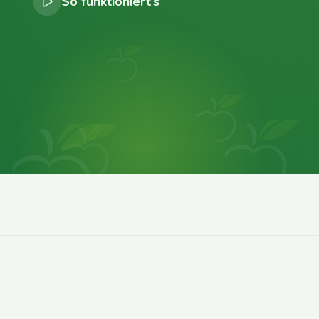
So funktioniert’s
0
0
0