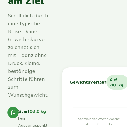
am Ziel
Scroll dich durch
eine typische
Reise: Deine
Gewichtskurve
zeichnet sich
mit – ganz ohne
Druck. Kleine,
beständige
Schritte führen
Ziel:
Gewichtsverlauf
78,0 kg
zum
Wunschgewicht.
Start
92,0 kg
Dein
Start
Woche
Woche
Woche
4
8
12
Ausgangspunkt