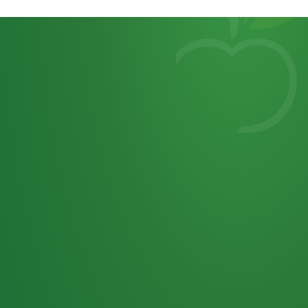
Heutiges
7
von
Tagebuch
25,0
32 P