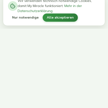
−
0
0
%
Wir verwenden technisch notwendige Cookies,
damit My Miracle funktioniert.
Mehr in der
kg in 12
erreichen
Datenschutzerklärung
Wochen
ihr Ziel
Nur notwendige
Alle akzeptieren