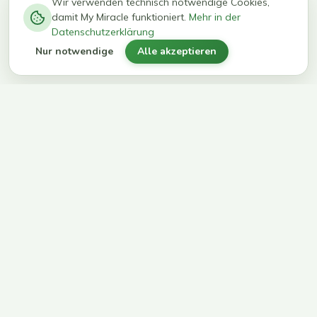
−
0
0
%
Wir verwenden technisch notwendige Cookies,
damit My Miracle funktioniert.
Mehr in der
kg in 12
erreichen
Datenschutzerklärung
Wochen
ihr Ziel
Nur notwendige
Alle akzeptieren