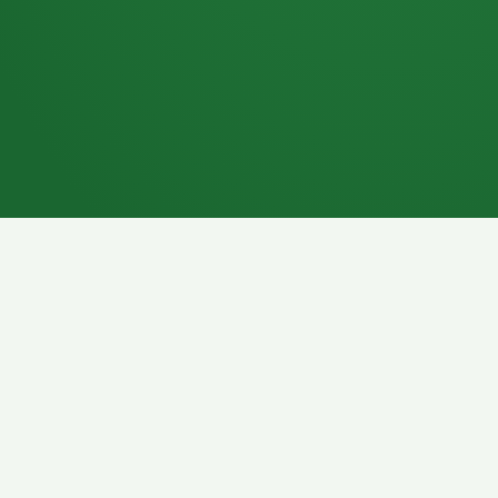
7P
Schokoriegel
8P
Pasta