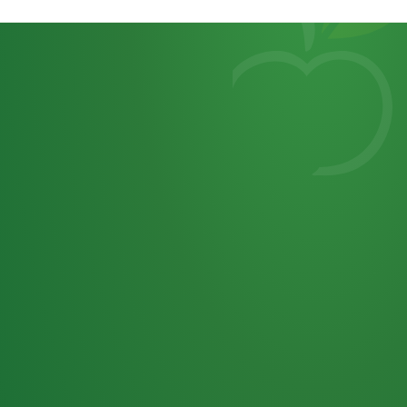
Heutiges
7
von
Tagebuch
25,0
32 P