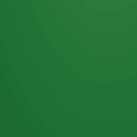
Haferflocken
PUNKTE
5 P
& Beeren
ÜBRIG
2
Naturjoghurt
P
Apfel
0 P
3P
Hähnchenbrust
4P
Vollkornbrot
2P
Banane
1P
Kaffee mit Milch
6P
Lachsfilet
1P
Gemüsesalat