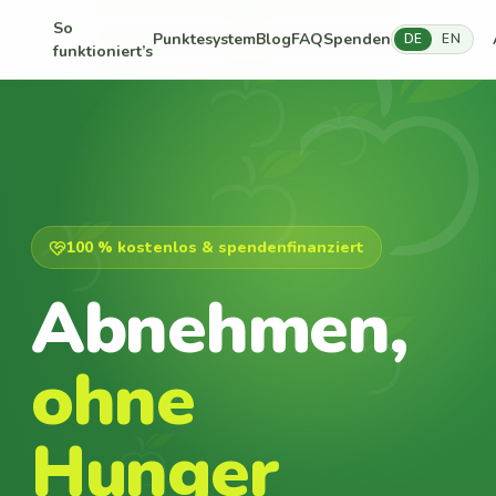
So
Punktesystem
Blog
FAQ
Spenden
DE
EN
funktioniert’s
100 % kostenlos & spendenfinanziert
Abnehmen,
ohne
Hunger