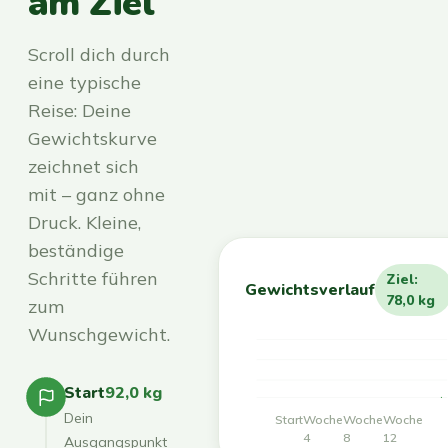
am Ziel
Scroll dich durch
eine typische
Reise: Deine
Gewichtskurve
zeichnet sich
mit – ganz ohne
Druck. Kleine,
beständige
Schritte führen
Ziel:
Gewichtsverlauf
78,0 kg
zum
Wunschgewicht.
Start
92,0 kg
Dein
Start
Woche
Woche
Woche
4
8
12
Ausgangspunkt