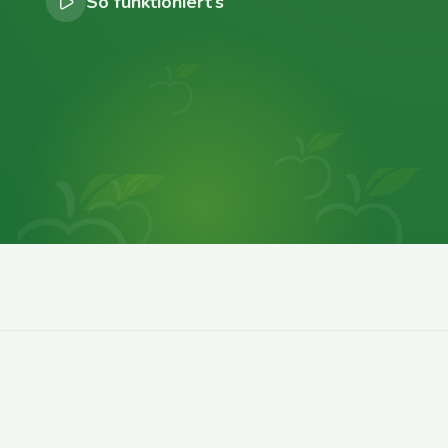
So funktioniert’s
0
0
0