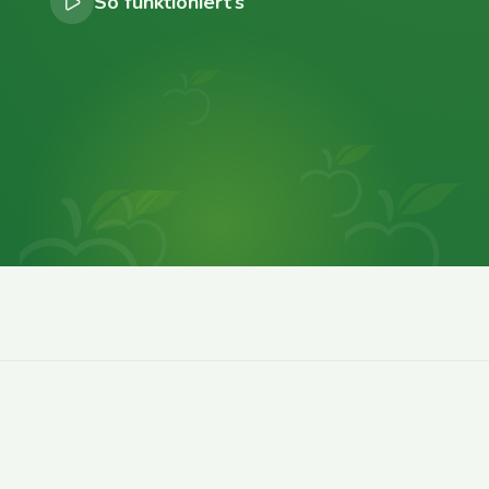
So funktioniert’s
0
0
0