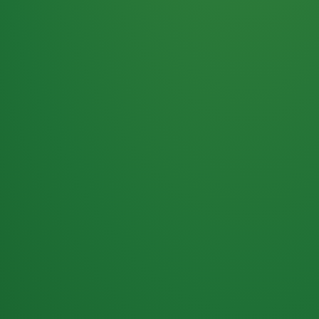
Haferflocken
PUNKTE
5 P
& Beeren
ÜBRIG
2
Naturjoghurt
P
Apfel
0 P
3P
Hähnchenbrust
4P
Vollkornbrot
2P
Banane
1P
Kaffee mit Milch
6P
Lachsfilet
1P
Gemüsesalat