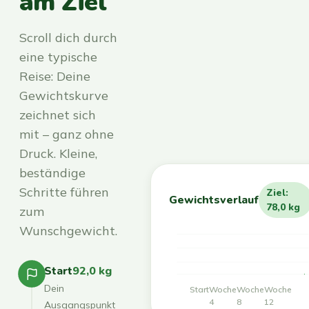
am Ziel
Scroll dich durch
eine typische
Reise: Deine
Gewichtskurve
zeichnet sich
mit – ganz ohne
Druck. Kleine,
beständige
Schritte führen
Ziel:
Gewichtsverlauf
78,0 kg
zum
Wunschgewicht.
Start
92,0 kg
Dein
Start
Woche
Woche
Woche
4
8
12
Ausgangspunkt