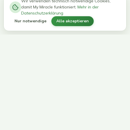
−
0
0
%
Wir verwenden technisch notwendige Cookies,
damit My Miracle funktioniert.
Mehr in der
kg in 12
erreichen
Datenschutzerklärung
Wochen
ihr Ziel
Nur notwendige
Alle akzeptieren