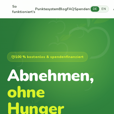
So
Punktesystem
Blog
FAQ
Spenden
DE
EN
funktioniert’s
100 % kostenlos & spendenfinanziert
Abnehmen,
ohne
Hunger