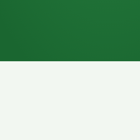
7P
Schokoriegel
8P
Pasta