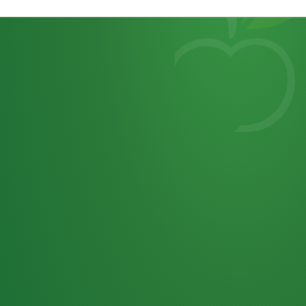
Heutiges
7
von
Tagebuch
25,0
32 P