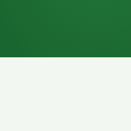
7P
Schokoriegel
8P
Pasta