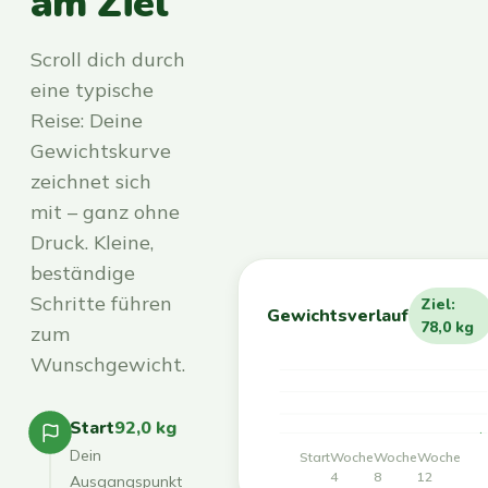
am Ziel
Scroll dich durch
eine typische
Reise: Deine
Gewichtskurve
zeichnet sich
mit – ganz ohne
Druck. Kleine,
beständige
Schritte führen
Ziel:
Gewichtsverlauf
78,0 kg
zum
Wunschgewicht.
Start
92,0 kg
Dein
Start
Woche
Woche
Woche
4
8
12
Ausgangspunkt