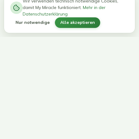
−
0
0
%
Wir verwenden technisch notwendige Cookies,
damit My Miracle funktioniert.
Mehr in der
kg in 12
erreichen
Datenschutzerklärung
Wochen
ihr Ziel
Nur notwendige
Alle akzeptieren