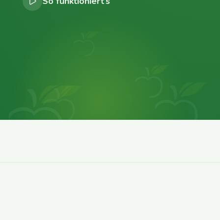
So funktioniert’s
0
0
0