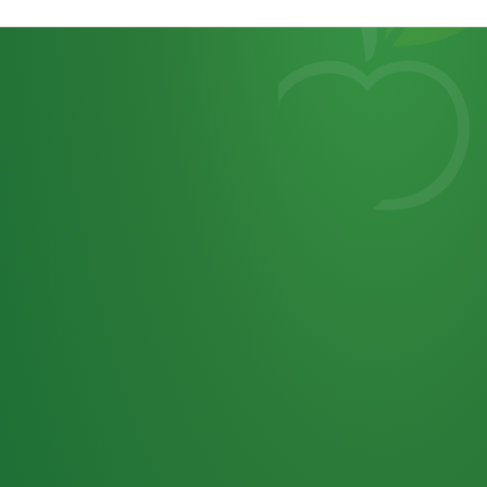
Heutiges
7
von
Tagebuch
25,0
32 P