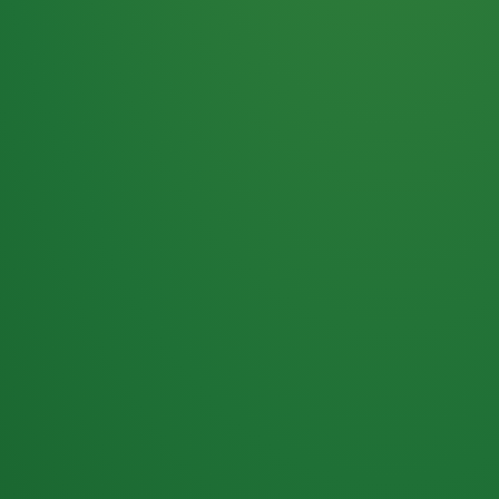
Haferflocken
PUNKTE
5 P
& Beeren
ÜBRIG
2
Naturjoghurt
P
Apfel
0 P
3P
Hähnchenbrust
4P
Vollkornbrot
2P
Banane
1P
Kaffee mit Milch
6P
Lachsfilet
1P
Gemüsesalat