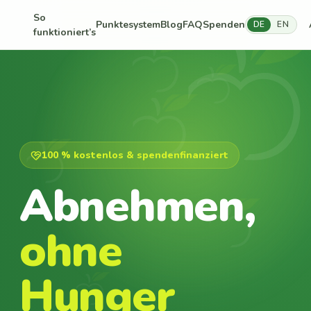
So
Punktesystem
Blog
FAQ
Spenden
DE
EN
funktioniert’s
100 % kostenlos & spendenfinanziert
Abnehmen,
ohne
Hunger