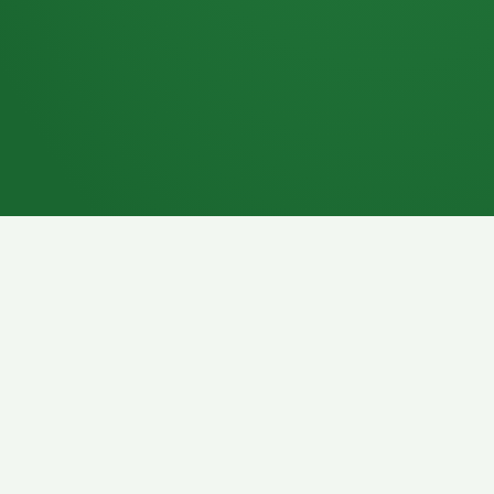
7P
Schokoriegel
8P
Pasta