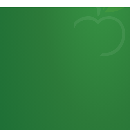
Heutiges
7
von
Tagebuch
25,0
32 P