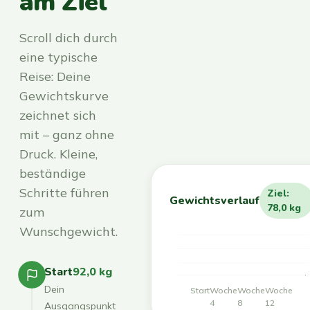
am Ziel
Scroll dich durch
eine typische
Reise: Deine
Gewichtskurve
zeichnet sich
mit – ganz ohne
Druck. Kleine,
beständige
Schritte führen
Ziel:
Gewichtsverlauf
78,0 kg
zum
Wunschgewicht.
Start
92,0 kg
Dein
Start
Woche
Woche
Woche
4
8
12
Ausgangspunkt