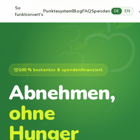
So
Punktesystem
Blog
FAQ
Spenden
DE
EN
funktioniert’s
100 % kostenlos & spendenfinanziert
Abnehmen,
ohne
Hunger