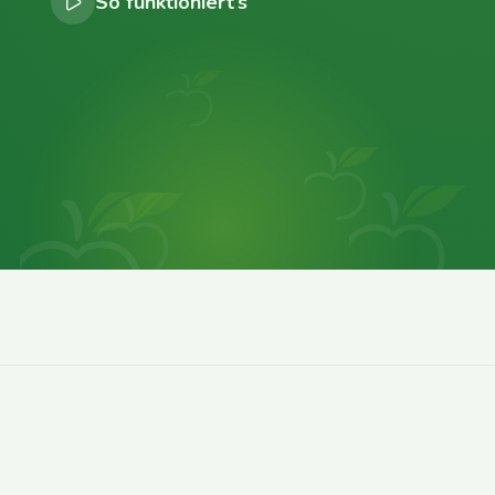
So funktioniert’s
0
0
0