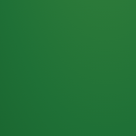
Haferflocken
PUNKTE
5 P
& Beeren
ÜBRIG
2
Naturjoghurt
P
Apfel
0 P
3P
Hähnchenbrust
4P
Vollkornbrot
2P
Banane
1P
Kaffee mit Milch
6P
Lachsfilet
1P
Gemüsesalat