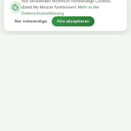
−
0
0
%
Wir verwenden technisch notwendige Cookies,
damit My Miracle funktioniert.
Mehr in der
kg in 12
erreichen
Datenschutzerklärung
Wochen
ihr Ziel
Nur notwendige
Alle akzeptieren