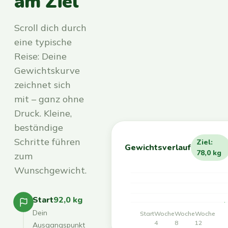
am Ziel
Scroll dich durch
eine typische
Reise: Deine
Gewichtskurve
zeichnet sich
mit – ganz ohne
Druck. Kleine,
beständige
Schritte führen
Ziel:
Gewichtsverlauf
78,0 kg
zum
Wunschgewicht.
Start
92,0 kg
Dein
Start
Woche
Woche
Woche
4
8
12
Ausgangspunkt