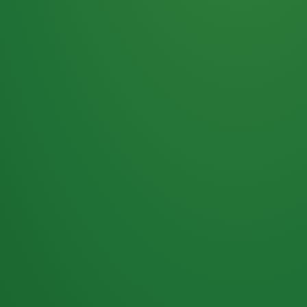
Haferflocken
PUNKTE
5 P
& Beeren
ÜBRIG
2
Naturjoghurt
P
Apfel
0 P
3P
Hähnchenbrust
4P
Vollkornbrot
2P
Banane
1P
Kaffee mit Milch
6P
Lachsfilet
1P
Gemüsesalat