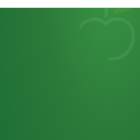
Heutiges
7
von
Tagebuch
25,0
32 P