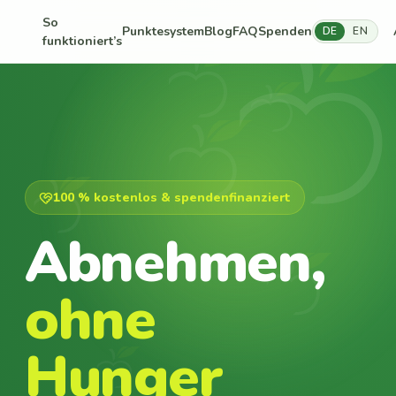
So
Punktesystem
Blog
FAQ
Spenden
DE
EN
funktioniert’s
100 % kostenlos & spendenfinanziert
Abnehmen,
ohne
Hunger