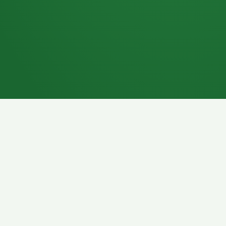
7P
Schokoriegel
8P
Pasta