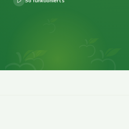
So funktioniert’s
0
0
0