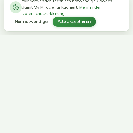
−
0
0
%
Wir verwenden technisch notwendige Cookies,
damit My Miracle funktioniert.
Mehr in der
kg in 12
erreichen
Datenschutzerklärung
Wochen
ihr Ziel
Nur notwendige
Alle akzeptieren