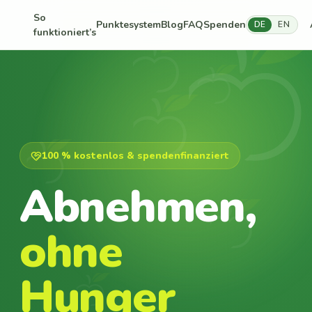
So
Punktesystem
Blog
FAQ
Spenden
DE
EN
funktioniert’s
100 % kostenlos & spendenfinanziert
Abnehmen,
ohne
Hunger