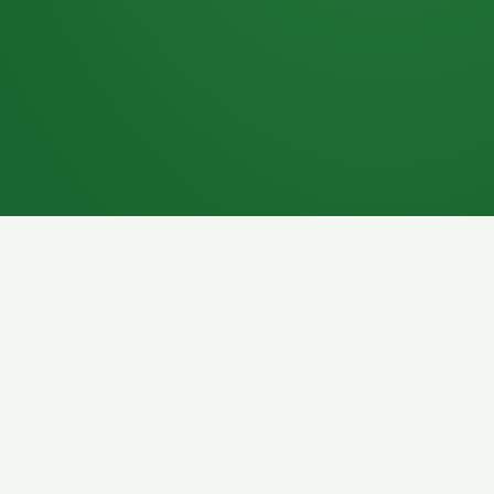
7P
Schokoriegel
8P
Pasta