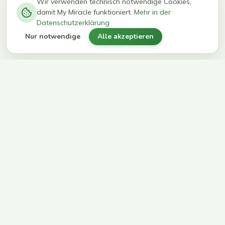
−
0
0
%
Wir verwenden technisch notwendige Cookies,
damit My Miracle funktioniert.
Mehr in der
kg in 12
erreichen
Datenschutzerklärung
Wochen
ihr Ziel
Nur notwendige
Alle akzeptieren