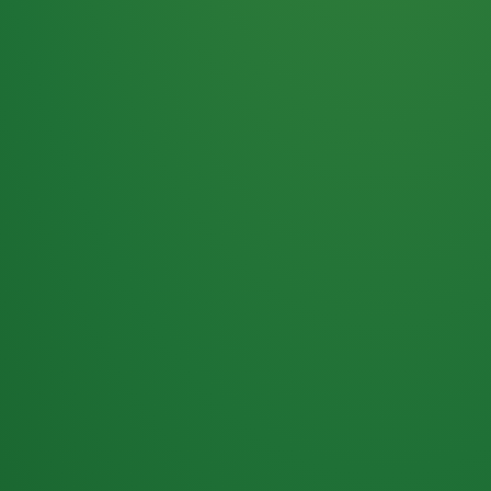
Haferflocken
PUNKTE
5 P
& Beeren
ÜBRIG
2
Naturjoghurt
P
Apfel
0 P
3P
Hähnchenbrust
4P
Vollkornbrot
2P
Banane
1P
Kaffee mit Milch
6P
Lachsfilet
1P
Gemüsesalat