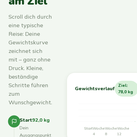
am Ziel
Scroll dich durch
eine typische
Reise: Deine
Gewichtskurve
zeichnet sich
mit – ganz ohne
Druck. Kleine,
beständige
Schritte führen
Ziel:
Gewichtsverlauf
78,0 kg
zum
Wunschgewicht.
Start
92,0 kg
Dein
Start
Woche
Woche
Woche
4
8
12
Ausgangspunkt