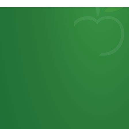
Heutiges
7
von
Tagebuch
25,0
32 P