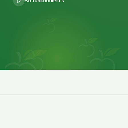
So funktioniert’s
0
0
0