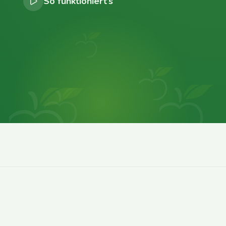
So funktioniert’s
0
0
0