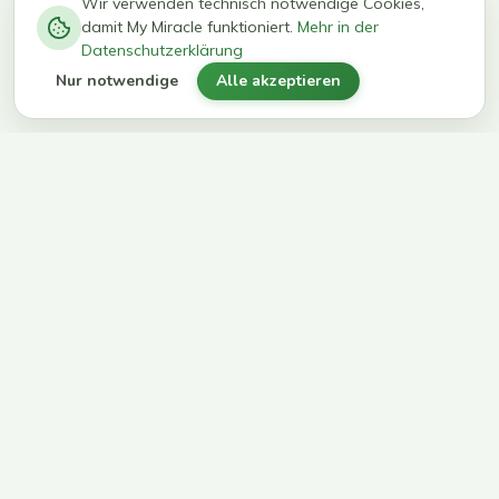
−
0
0
%
Wir verwenden technisch notwendige Cookies,
damit My Miracle funktioniert.
Mehr in der
kg in 12
erreichen
Datenschutzerklärung
Wochen
ihr Ziel
Nur notwendige
Alle akzeptieren