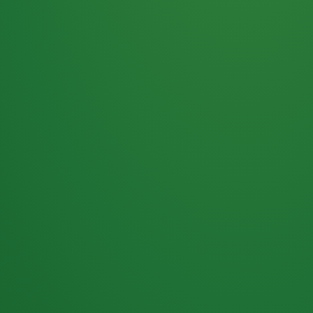
Haferflocken
PUNKTE
5 P
& Beeren
ÜBRIG
2
Naturjoghurt
P
Apfel
0 P
3P
Hähnchenbrust
4P
Vollkornbrot
2P
Banane
1P
Kaffee mit Milch
6P
Lachsfilet
1P
Gemüsesalat