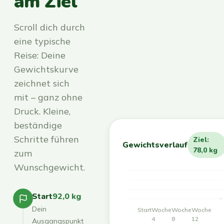
am Ziel
Scroll dich durch
eine typische
Reise: Deine
Gewichtskurve
zeichnet sich
mit – ganz ohne
Druck. Kleine,
beständige
Schritte führen
Ziel:
Gewichtsverlauf
78,0 kg
zum
Wunschgewicht.
Start
92,0 kg
Dein
Start
Woche
Woche
Woche
4
8
12
Ausgangspunkt